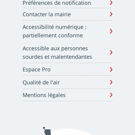
Préférences de notification
Contacter la mairie
Budget participatif
Archives municipales en
Accessibilité numérique :
lignes
partiellement conforme
Accessible aux personnes
sourdes et malentendantes
Espace Pro
Demande d'occupation
ACCEO - Accessibilité
de l'espace public
des guichets municipaux
pour sourds et
Qualité de l'air
malentendants
Mentions légales
Guichet numérique des
Portail vie associative
autorisations