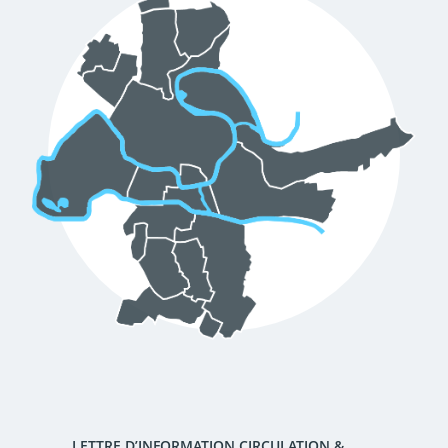
d'urbanisme
Demande de panneaux
Offres d'emploi
électroniques
Pré-déclarer un sinistre
Mon logement sécurisé
LETTRE D’INFORMATION CIRCULATION &