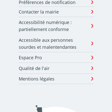
Préférences de notification
Contacter la mairie
Budget participatif
Archives municipales en
Accessibilité numérique :
lignes
partiellement conforme
Accessible aux personnes
sourdes et malentendantes
Espace Pro
Demande d'occupation
ACCEO - Accessibilité
de l'espace public
des guichets municipaux
pour sourds et
Qualité de l'air
malentendants
Mentions légales
Guichet numérique des
Portail vie associative
autorisations