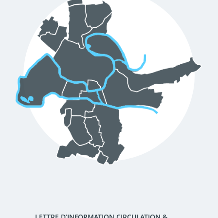
d'urbanisme
Demande de panneaux
Offres d'emploi
électroniques
Pré-déclarer un sinistre
Mon logement sécurisé
LETTRE D’INFORMATION CIRCULATION &