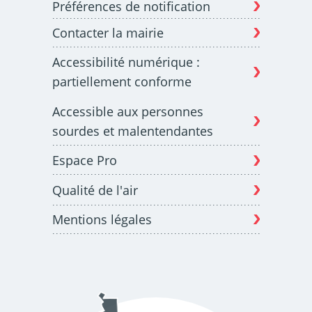
Préférences de notification
Contacter la mairie
Budget participatif
Archives municipales en
Accessibilité numérique :
lignes
partiellement conforme
Accessible aux personnes
sourdes et malentendantes
Espace Pro
Demande d'occupation
ACCEO - Accessibilité
de l'espace public
des guichets municipaux
pour sourds et
Qualité de l'air
malentendants
Mentions légales
Guichet numérique des
Portail vie associative
autorisations