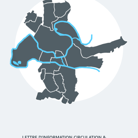
d'urbanisme
Demande de panneaux
Offres d'emploi
électroniques
Pré-déclarer un sinistre
Mon logement sécurisé
LETTRE D’INFORMATION CIRCULATION &