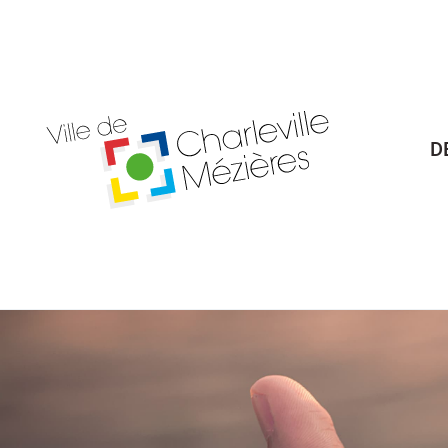
Billetterie Théâtre
Espa
D
Citoyenneté
Maria
Budget participatif
Archives mun