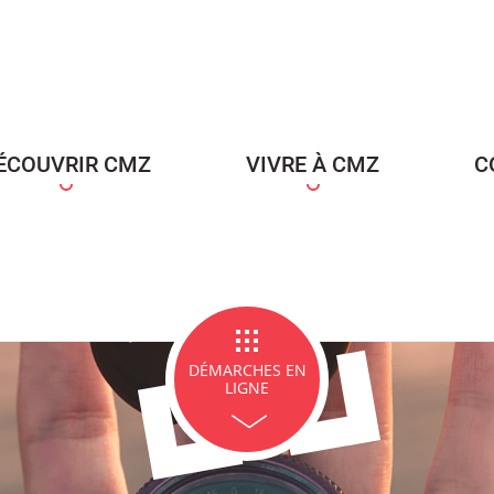
ce Famille
Carte d'identité / Passeports
Naissance et re
d'un en
ÉCOUVRIR CMZ
VIVRE À CMZ
C
ge et PACS
Décès
Marchés p
DÉMARCHES EN
LIGNE
icipales en lignes
Demande d'occupation de
ACCEO - Access
l'espace public
guichets munic