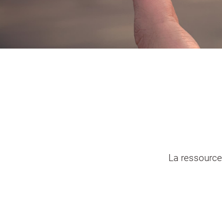
Portail vie associative
Demande
élec
La ressource