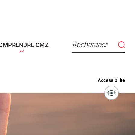
connaissance
Actes d'état civil
fant
Rechercher
OMPRENDRE CMZ
ublics
Signaler un problème sur
Accessibilité
l'espace public
ibilité des
Guichet numérique des
ipaux pour
autorisations d'urbanisme