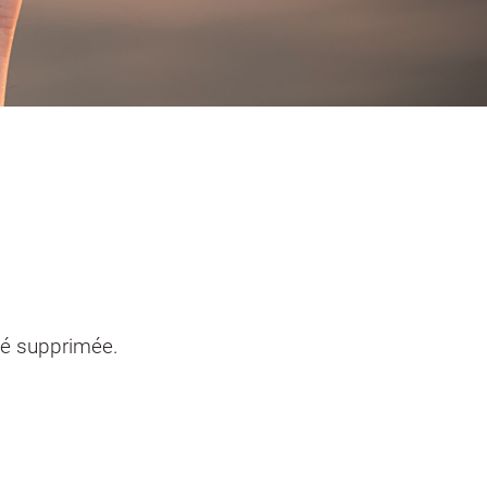
entendants
n sinistre
Mon logement sécurisé
té supprimée.