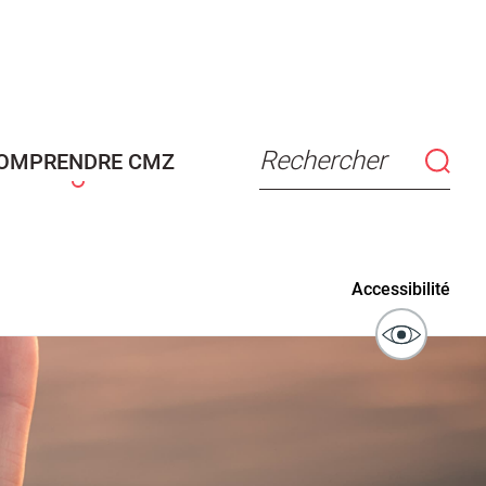
connaissance
Actes d'état civil
fant
Rechercher
OMPRENDRE CMZ
ublics
Signaler un problème sur
Accessibilité
l'espace public
ibilité des
Guichet numérique des
ipaux pour
autorisations d'urbanisme