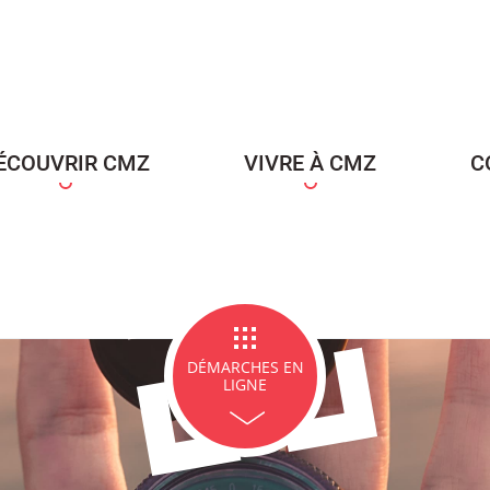
ce Famille
Carte d'identité / Passeports
Naissance et re
d'un en
ÉCOUVRIR CMZ
VIVRE À CMZ
C
ge et PACS
Décès
Marchés p
DÉMARCHES EN
LIGNE
icipales en lignes
Demande d'occupation de
ACCEO - Access
l'espace public
guichets munic