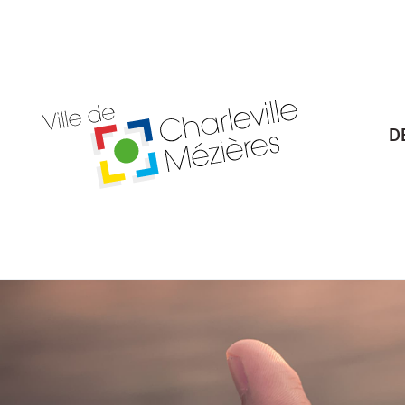
Billetterie Théâtre
Espa
D
Citoyenneté
Maria
Budget participatif
Archives mun