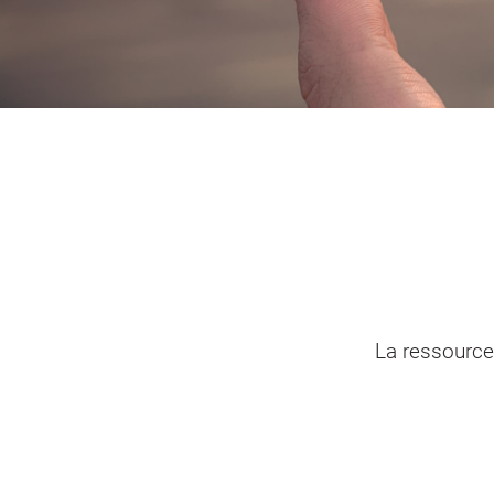
Portail vie associative
Demande
élec
La ressource