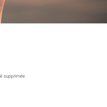
entendants
n sinistre
Mon logement sécurisé
té supprimée.