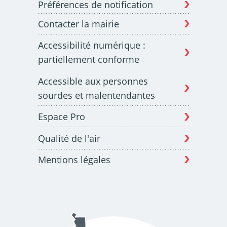
Préférences de notification
Contacter la mairie
Budget participatif
Archives municipales en
Accessibilité numérique :
lignes
partiellement conforme
Accessible aux personnes
sourdes et malentendantes
Espace Pro
Demande d'occupation
ACCEO - Accessibilité
de l'espace public
des guichets municipaux
pour sourds et
Qualité de l'air
malentendants
Mentions légales
Guichet numérique des
Portail vie associative
autorisations