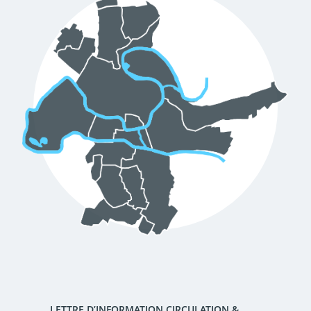
d'urbanisme
Demande de panneaux
Offres d'emploi
électroniques
Pré-déclarer un sinistre
Mon logement sécurisé
LETTRE D’INFORMATION CIRCULATION &