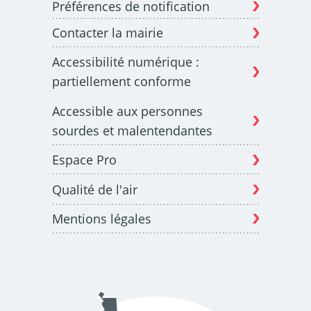
Préférences de notification
Contacter la mairie
Budget participatif
Archives municipales en
Accessibilité numérique :
lignes
partiellement conforme
Accessible aux personnes
sourdes et malentendantes
Espace Pro
Demande d'occupation
ACCEO - Accessibilité
de l'espace public
des guichets municipaux
pour sourds et
Qualité de l'air
malentendants
Mentions légales
Guichet numérique des
Portail vie associative
autorisations