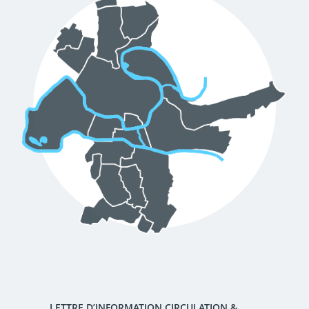
d'urbanisme
Demande de panneaux
Offres d'emploi
électroniques
Pré-déclarer un sinistre
Mon logement sécurisé
LETTRE D’INFORMATION CIRCULATION &