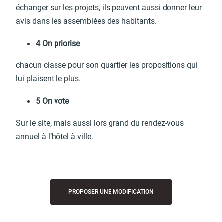
d'urbanisme
échan­ger sur les projets, ils peuvent aussi donner leur
avis dans les assem­blées des habi­tants.
4 On prio­rise
chacun classe pour son quar­tier les propo­si­tions qui
Demande de panneaux
Offres d'emploi
lui plaisent le plus.
électroniques
5 On vote
Sur le site, mais aussi lors grand du rendez-vous
annuel à l’hô­tel à ville.
Pré-déclarer un sinistre
Mon logement sécurisé
PROPOSER UNE MODIFICATION