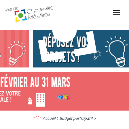
Accessibilité
Billetterie Théâtre
Espace Famille
Carte d'identité /
Naissance et
Passeports
reconnaissance d'un
enfant
Accueil
Budget participatif