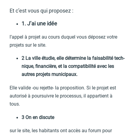
Et c’est vous qui propo­sez :
Budget participatif
Archives municipales en
1. J’ai une idée
lignes
l’ap­pel à projet au cours duquel vous dépo­sez votre
projets sur le site.
2 La ville étudie, elle déter­mine la faisa­bi­lité tech­
nique, finan­cière, et la compa­ti­bi­lité avec les
Demande d'occupation
ACCEO - Accessibilité
de l'espace public
des guichets municipaux
autres projets muni­ci­paux.
pour sourds et
malentendants
Elle valide -ou rejette- la propo­si­tion. Si le projet est
auto­risé à pour­suivre le proces­sus, il appar­tient à
tous.
3 On en discute
Guichet numérique des
Portail vie associative
autorisations
sur le site, les habi­tants ont accès au forum pour