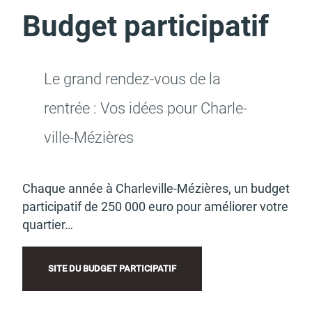
Budget participatif
Actes d'état civil
Citoyenneté
Le grand rendez-vous de la
rentrée : Vos idées pour Char­le­
ville-Mézières
Mariage et PACS
Décès
Chaque année à Char­le­ville-Mézières, un budget
parti­ci­pa­tif de 250 000 euro pour amélio­rer votre
quar­tier…
Marchés publics
Signaler un problème sur
l'espace public
SITE DU BUDGET PARTI­CI­PA­TIF