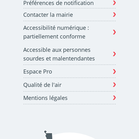
Préférences de notification
Contacter la mairie
Budget participatif
Archives municipales en
Accessibilité numérique :
lignes
partiellement conforme
Accessible aux personnes
sourdes et malentendantes
Espace Pro
Demande d'occupation
ACCEO - Accessibilité
de l'espace public
des guichets municipaux
pour sourds et
Qualité de l'air
malentendants
Mentions légales
Guichet numérique des
Portail vie associative
autorisations