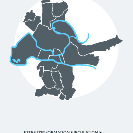
d'urbanisme
Demande de panneaux
Offres d'emploi
électroniques
Pré-déclarer un sinistre
Mon logement sécurisé
LETTRE D’INFORMATION CIRCULATION &