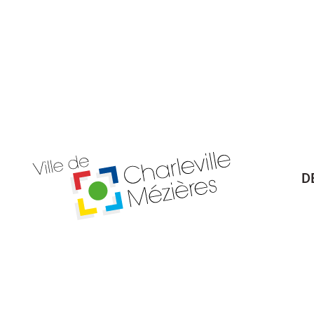
D
Billetterie Théâtre
Espa