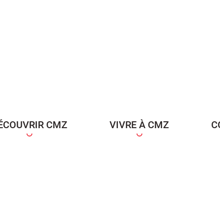
ÉCOUVRIR CMZ
VIVRE À CMZ
C
ce Famille
Carte d'identité / Passeports
Naissance et re
d'un en