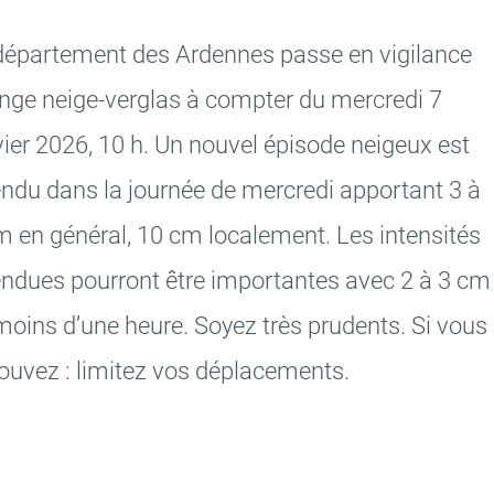
dépar­te­ment des Ardennes passe en vigi­lance
nge neige-verglas à comp­ter du mercredi 7
vier 2026, 10 h. Un nouvel épisode neigeux est
endu dans la jour­née de mercredi appor­tant 3 à
 en géné­ral, 10 cm loca­le­ment. Les inten­si­tés
en­dues pour­ront être impor­tantes avec 2 à 3 cm
moins d’une heure. Soyez très prudents. Si vous
ouvez : limi­tez vos dépla­ce­ments.