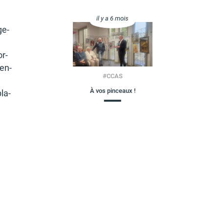
il y a 6 mois
ge-
r­
ten­
#
CCAS
À vos pinceaux !
la­