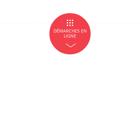
ge et PACS
Décès
Marchés p
DÉMARCHES EN
LIGNE
icipales en lignes
Demande d'occupation de
ACCEO - Access
l'espace public
guichets munic
sourds et mal
 de panneaux
Offres d'emploi
Pré-déclarer u
troniques