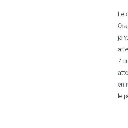
Le 
Ora
jan
att
7 cm
att
en 
le p