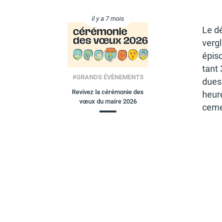
il y a 7 mois
Le d
vergl
épiso
tant 
#
GRANDS ÉVÈNEMENTS
dues 
Revivez la cérémonie des
heure
vœux du maire 2026
ce­m