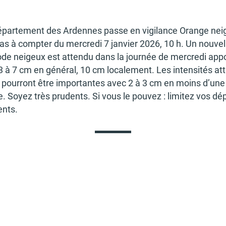
épar­te­ment des Ardennes passe en vigi­lance Orange nei
as à comp­ter du mercredi 7 janvier 2026, 10 h. Un nouvel
de neigeux est attendu dans la jour­née de mercredi appo
3 à 7 cm en géné­ral, 10 cm loca­le­ment. Les inten­si­tés at
pour­ront être impor­tantes avec 2 à 3 cm en moins d’une
. Soyez très prudents. Si vous le pouvez : limi­tez vos dép
ents.
TOUTES LES ACTUALITÉS