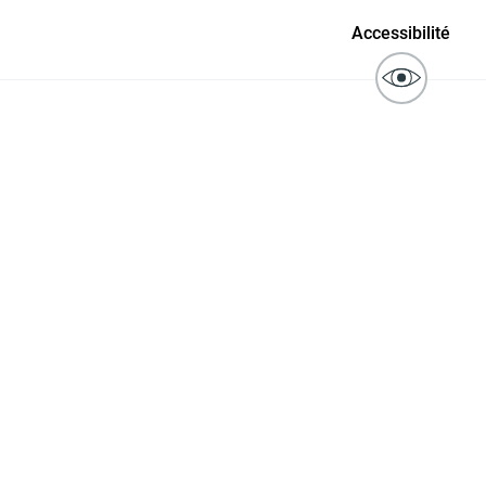
ublics
Signaler un problème sur
Accessibilité
l'espace public
ibilité des
Guichet numérique des
ipaux pour
autorisations d'urbanisme
entendants
n sinistre
Mon logement sécurisé