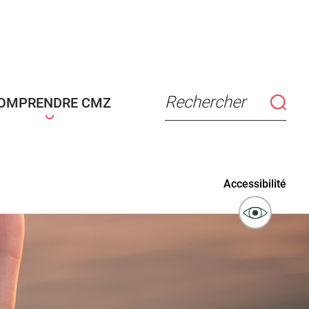
connaissance
Actes d'état civil
fant
Rechercher
OMPRENDRE CMZ
ublics
Signaler un problème sur
Accessibilité
l'espace public
ibilité des
Guichet numérique des
ipaux pour
autorisations d'urbanisme