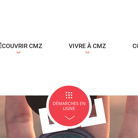
ce Famille
Carte d'identité / Passeports
Naissance et re
d'un en
ÉCOUVRIR CMZ
VIVRE À CMZ
C
ge et PACS
Décès
Marchés p
DÉMARCHES EN
LIGNE
icipales en lignes
Demande d'occupation de
ACCEO - Access
l'espace public
guichets munic