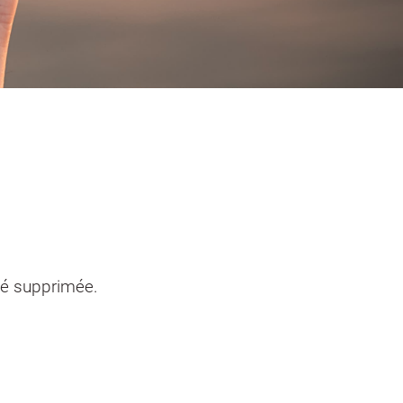
entendants
n sinistre
Mon logement sécurisé
té supprimée.