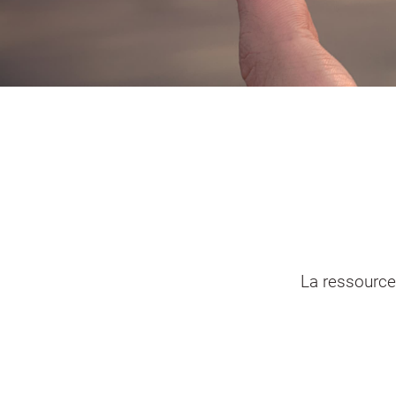
Portail vie associative
Demande
élec
La ressource