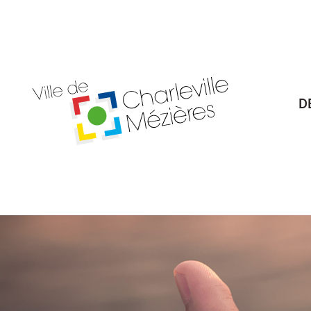
Billetterie Théâtre
Espa
D
Citoyenneté
Maria
Budget participatif
Archives mun