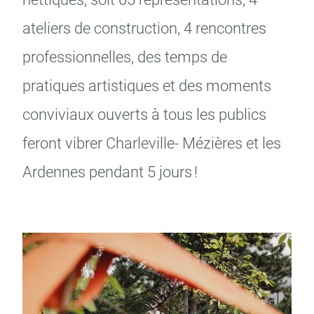
ateliers de construc­tion, 4 rencontres
Budget participatif
Archives municipales en
profes­sion­nelles, des temps de
lignes
pratiques artis­tiques et des moments
convi­viaux ouverts à tous les publics
feront vibrer Char­le­ville- Mézières et les
Demande d'occupation
ACCEO - Accessibilité
Ardennes pendant 5 jours !
de l'espace public
des guichets municipaux
pour sourds et
malentendants
Guichet numérique des
Portail vie associative
autorisations