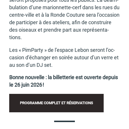
seront propo­sés pour tous les publics. La déam­
bu­la­tion d’une marion­nette-cerf dans les rues du
centre-ville et à la Ronde Couture sera l’oc­ca­sion
de parti­ci­per à des ateliers, afin de construire
des oiseaux et prendre part aux repré­sen­ta­
tions.
Les « PimParty » de l’es­pace Lebon seront l’oc­
ca­sion d’échan­ger en soirée autour d’un verre et
au son d’un DJ set.
Bonne nouvelle : la billet­te­rie est ouverte depuis
le 26 juin 2026 !
PROGRAMME COMPLET ET RÉSER­VA­TIONS