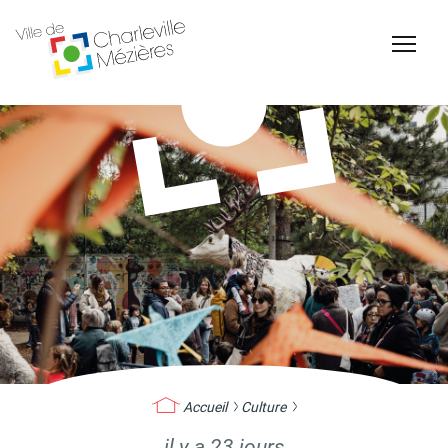
Accessibilité
Billetterie Théâtre
Espace Famille
Carte d'identité /
Naissance et
Passeports
reconnaissance d'un
enfant
Accueil
Culture
il y a 23 jours