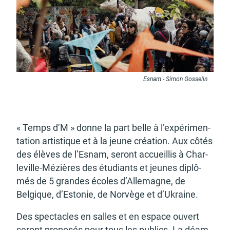
d'urbanisme
Demande de panneaux
Offres d'emploi
Esnam - Simon Gosselin
électroniques
« Temps d’M » donne la part belle à l’ex­pé­ri­men­
ta­tion artis­tique et à la jeune créa­tion. Aux côtés
des élèves de l’Es­nam, seront accueillis à Char­
Pré-déclarer un sinistre
Mon logement sécurisé
le­ville-Mézières des étudiants et jeunes diplô­
més de 5 grandes écoles d’Al­le­magne, de
Belgique, d’Es­to­nie, de Norvège et d’Ukraine.
Des spec­tacles en salles et en espace ouvert