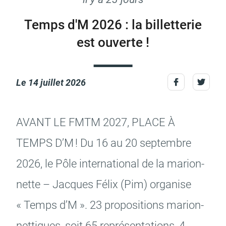
Temps d'M 2026 : la billetterie
est ouverte !
Actes d'état civil
Citoyenneté
Le
14 juillet 2026
Mariage et PACS
Décès
AVANT LE FMTM 2027, PLACE À
TEMPS D’M ! Du 16 au 20 septembre
2026, le Pôle inter­na­tio­nal de la marion­
nette – Jacques Félix (Pim) orga­nise
Marchés publics
Signaler un problème sur
l'espace public
« Temps d’M ». 23 propo­si­tions marion­
net­tiques, soit 65 repré­sen­ta­tions, 4