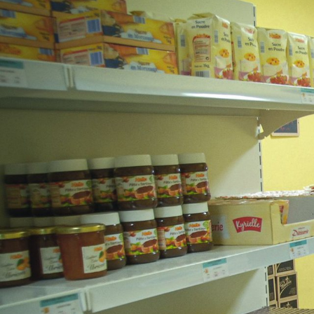
Portail vie associative
Demande
élec