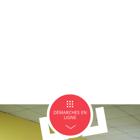
ce Famille
Carte d'identité / Passeports
Naissance et re
d'un en
ge et PACS
Décès
Marchés p
DÉMARCHES EN
LIGNE
icipales en lignes
Demande d'occupation de
ACCEO - Access