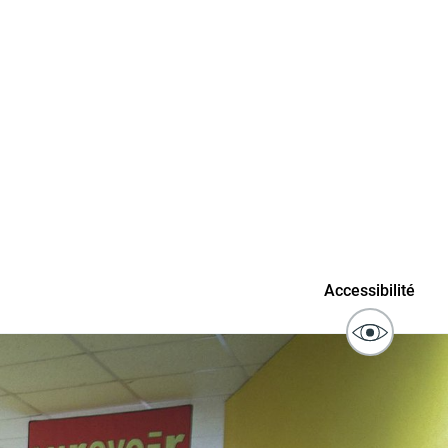
connaissance
Actes d'état civil
fant
ublics
Signaler un problème sur
Accessibilité
l'espace public
ibilité des
Guichet numérique des