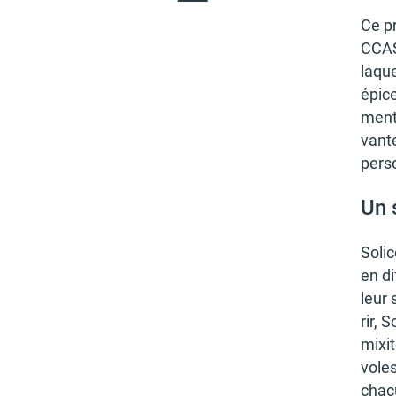
Ce pr
CCAS 
laque
épice
ment 
vant
pers
Un 
Soli­
en di
leur 
rir, 
mixit
voles
chac