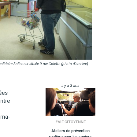
 solidaire Solicoeur située 9 rue Colette (photo d'archive)
il y a 3 ans
rées
ontre
m­ma­
#
VIE CITOYENNE
Ateliers de prévention
routière pour les seniors