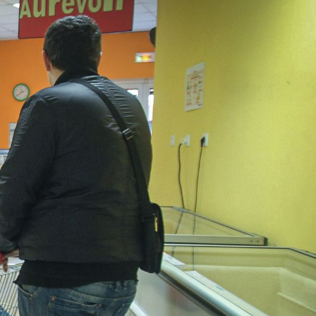
ipaux pour
autorisations d'urbanisme
entendants
n sinistre
Mon logement sécurisé