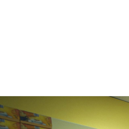
Billetterie Théâtre
Espa
Citoyenneté
Maria
Budget participatif
Archives mun