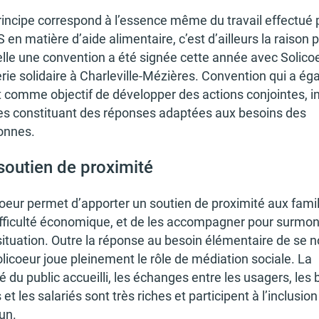
in­cipe corres­pond à l’es­sence même du travail effec­tué 
en matière d’aide alimen­taire, c’est d’ailleurs la raison 
lle une conven­tion a été signée cette année avec Soli­coe
­rie soli­daire à Char­le­ville-Mézières. Conven­tion qui a éga
comme objec­tif de déve­lop­per des actions conjointes, i
es consti­tuant des réponses adap­tées aux besoins des
onnes.
soutien de proxi­mité
coeur permet d’ap­por­ter un soutien de proxi­mité aux fami
ffi­culté écono­mique, et de les accom­pa­gner pour surmon
situa­tion. Outre la réponse au besoin élémen­taire de se n
Soli­coeur joue plei­ne­ment le rôle de média­tion sociale. La
é du public accueilli, les échanges entre les usagers, les 
 et les sala­riés sont très riches et parti­cipent à l’in­clu­sio
un.