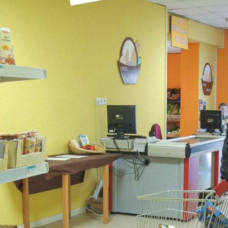
l'espace public
guichets munic
sourds et mal
 de panneaux
Offres d'emploi
Pré-déclarer u
troniques