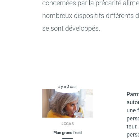
concer­nées par la préca­rité alime
nombreux dispo­si­tifs diffé­rents d
se sont déve­lop­pés.
il y a 3 ans
Parmi
autou
une f
perso
#
CCAS
teur.
Plan grand froid
perso