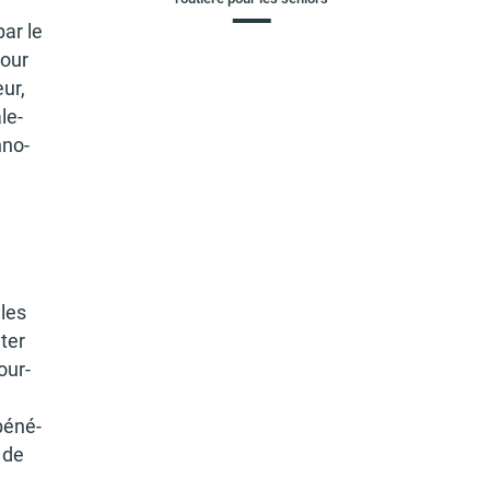
par le
pour
ur,
le­
nno­
lles
­ter
our­
béné­
n de