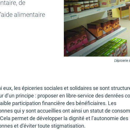
n­taire, de
’aide alimen­taire
L'épicerie
 eux, les épice­ries sociales et soli­daires se sont struc­tu­
r d’un prin­cipe : propo­ser en libre-service des denrées c
aible parti­ci­pa­tion finan­cière des béné­fi­ciaires. Les
nnes qui y sont accueillies ont ainsi un statut de conso
 Cela permet de déve­lop­per la dignité et l’au­to­no­mie des
nnes et d’évi­ter toute stig­ma­ti­sa­tion.