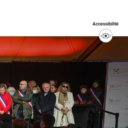
ublics
Signaler un problème sur
Accessibilité
l'espace public
ibilité des
Guichet numérique des
ipaux pour
autorisations d'urbanisme
entendants
n sinistre
Mon logement sécurisé