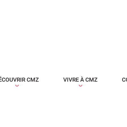
ÉCOUVRIR CMZ
VIVRE À CMZ
C
ce Famille
Carte d'identité / Passeports
Naissance et re
d'un en