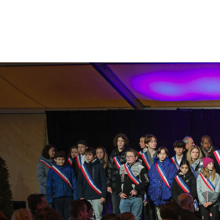
Citoyenneté
Maria
Budget participatif
Archives mun
Portail vie associative
Demande
élec