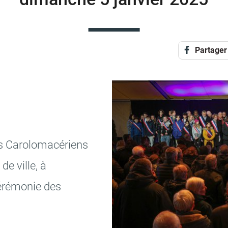
Partager
Caro­lo­ma­cé­riens
de ville, à
éré­mo­nie des