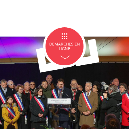
ge et PACS
Décès
Marchés p
DÉMARCHES EN
LIGNE
icipales en lignes
Demande d'occupation de
ACCEO - Access
l'espace public
guichets munic
sourds et mal
 de panneaux
Offres d'emploi
Pré-déclarer u
troniques