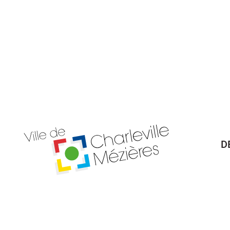
D
Billetterie Théâtre
Espa