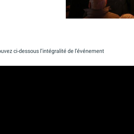
u­vez ci-dessous l’in­té­gra­lité de l’évé­ne­ment