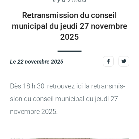
Retransmission du conseil
municipal du jeudi 27 novembre
Mariage et PACS
Décès
Marché
2025
Le
22 novembre 2025
Signaler un problème sur
Budget participatif
Archives m
l'espace public
l
Dès 18 h 30, retrou­vez ici la retrans­mis­
sion du conseil muni­ci­pal du jeudi 27
novembre 2025.
Demande d'occupation
ACCEO - Accessibilité
Guichet n
de l'espace public
des guichets municipaux
autor
pour sourds et
d'ur
malentendants