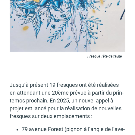
d'urbanisme
Demande de panneaux
Offres d'emploi
électroniques
Fresque Tête de faune
Jusqu’à présent 19 fresques ont été réali­sées
Pré-déclarer un sinistre
Mon logement sécurisé
en atten­dant une 20ème prévue à partir du prin­
te­mos prochain. En 2025, un nouvel appel à
projet est lancé pour la réali­sa­tion de nouvelles
fresques sur deux empla­ce­ments :
79 avenue Forest (pignon à l’angle de l’ave­