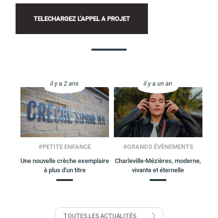
TELE­CHAR­GEZ L’AP­PEL A PROJET
il y a 2 ans
il y a un an
#
PETITE ENFANCE
#
GRANDS ÉVÈNEMENTS
Une nouvelle crèche exemplaire
Charleville-Mézières, moderne,
à plus d'un titre
vivante et éternelle
TOUTES LES ACTUALITÉS