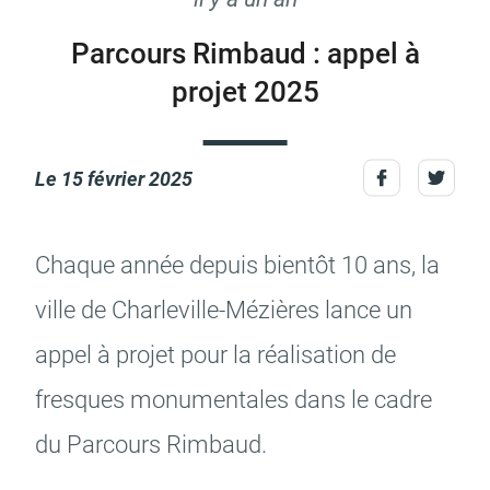
Parcours Rimbaud : appel à
projet 2025
Actes d'état civil
Citoyenneté
Le
15 février 2025
Mariage et PACS
Décès
Chaque année depuis bien­tôt 10 ans, la
ville de Char­le­ville-Mézières lance un
appel à projet pour la réali­sa­tion de
fresques monu­men­tales dans le cadre
Marchés publics
Signaler un problème sur
l'espace public
du Parcours Rimbaud.