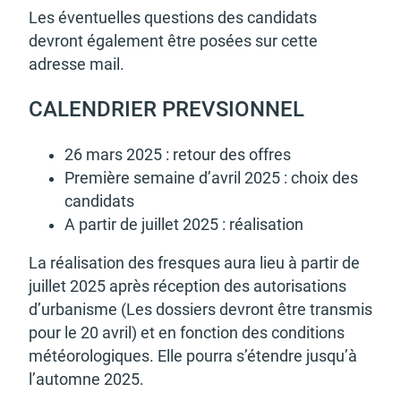
Les éven­tuelles ques­tions des candi­dats
devront égale­ment être posées sur cette
adresse mail.
CALEN­DRIER PREV­SION­NEL
26 mars 2025 : retour des offres
Première semaine d’avril 2025 : choix des
candi­dats
A partir de juillet 2025 : réali­sa­tion
La réali­sa­tion des fresques aura lieu à partir de
juillet 2025 après récep­tion des auto­ri­sa­tions
d’ur­ba­nisme (Les dossiers devront être trans­mis
pour le 20 avril) et en fonc­tion des condi­tions
météo­ro­lo­giques. Elle pourra s’étendre jusqu’à
l’au­tomne 2025.