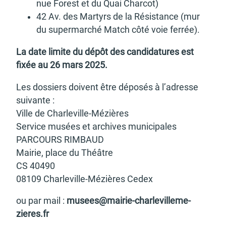
nue Forest et du Quai Char­cot)
42 Av. des Martyrs de la Résis­tance (mur
du super­mar­ché Match côté voie ferrée).
La date limite du dépôt des candi­da­tures est
fixée au 26 mars 2025.
Les dossiers doivent être dépo­sés à l’adresse
suivante :
Ville de Char­le­ville-Mézières
Service musées et archives muni­ci­pales
PARCOURS RIMBAUD
Mairie, place du Théâtre
CS 40490
08109 Char­le­ville-Mézières Cedex
ou par mail :
musees@­mai­rie-char­le­vil­le­me­
zieres.fr