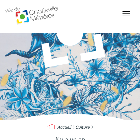
Accessibilité
Billetterie Théâtre
Espace Famille
Carte d'identité /
Naissance et
Passeports
reconnaissance d'un
enfant
Accueil
Culture
il y a un an