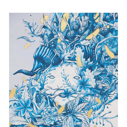
Budget participatif
Archives municipales en
lignes
Demande d'occupation
ACCEO - Accessibilité
de l'espace public
des guichets municipaux
pour sourds et
malentendants
Guichet numérique des
Portail vie associative
autorisations