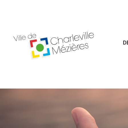
Billetterie Théâtre
Espa
D
Citoyenneté
Maria
Budget participatif
Archives mun