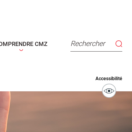
connaissance
Actes d'état civil
fant
Rechercher
OMPRENDRE CMZ
ublics
Signaler un problème sur
Accessibilité
l'espace public
ibilité des
Guichet numérique des
ipaux pour
autorisations d'urbanisme