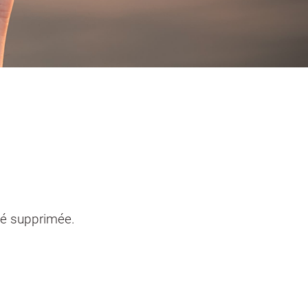
entendants
n sinistre
Mon logement sécurisé
té supprimée.