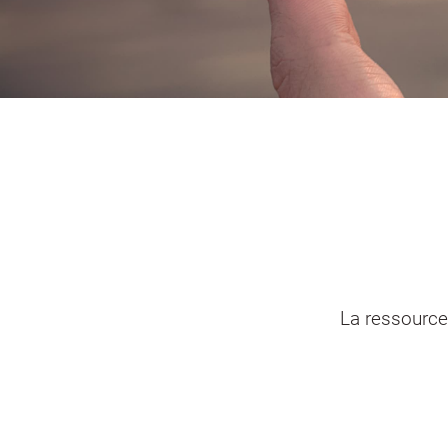
Portail vie associative
Demande
élec
La ressource