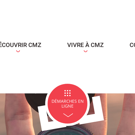
ce Famille
Carte d'identité / Passeports
Naissance et re
d'un en
ÉCOUVRIR CMZ
VIVRE À CMZ
C
ge et PACS
Décès
Marchés p
DÉMARCHES EN
LIGNE
icipales en lignes
Demande d'occupation de
ACCEO - Access
l'espace public
guichets munic