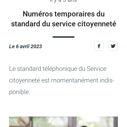
Numéros temporaires du
standard du service citoyenneté
Actes d'état civil
Citoyenneté
Le
6 avril 2023
Mariage et PACS
Décès
Le stan­dard télé­pho­nique du Service
citoyen­neté est momen­ta­né­ment indis­
po­nible.
Marchés publics
Signaler un problème sur
l'espace public