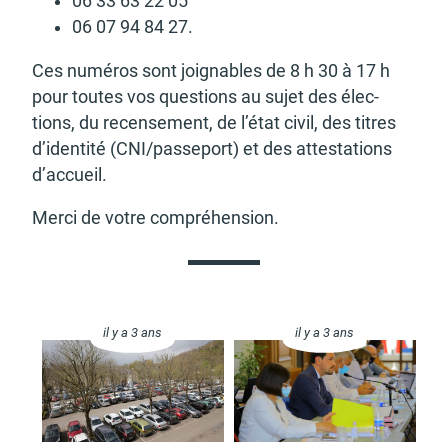
06 33 63 22 05
d'urbanisme
06 07 94 84 27.
Ces numé­ros sont joignables de 8 h 30 à 17 h
pour toutes vos ques­tions au sujet des élec­
tions, du recen­se­ment, de l’état civil, des titres
Demande de panneaux
Offres d'emploi
d’iden­tité (CNI/passe­port) et des attes­ta­tions
électroniques
d’ac­cueil.
Merci de votre compré­hen­sion.
Pré-déclarer un sinistre
Mon logement sécurisé
il y a 3 ans
il y a 3 ans