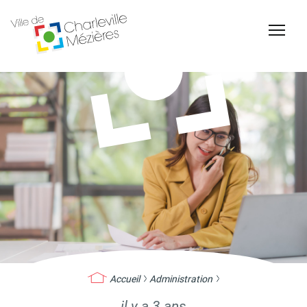
Accessibilité
Billetterie Théâtre
Espace Famille
Carte d'identité /
Naissance et
Passeports
reconnaissance d'un
enfant
Accueil
Administration
il y a 3 ans