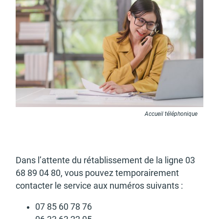
Budget participatif
Archives municipales en
lignes
Demande d'occupation
ACCEO - Accessibilité
Accueil téléphonique
de l'espace public
des guichets municipaux
pour sourds et
malentendants
Dans l’at­tente du réta­blis­se­ment de la ligne 03
68 89 04 80, vous pouvez tempo­rai­re­ment
contac­ter le service aux numé­ros suivants :
Guichet numérique des
Portail vie associative
07 85 60 78 76
autorisations