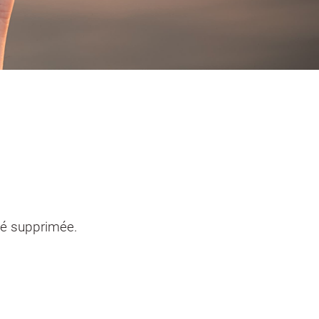
entendants
n sinistre
Mon logement sécurisé
té supprimée.