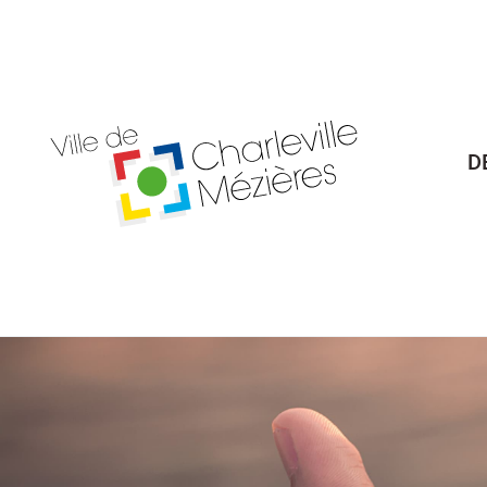
Billetterie Théâtre
Espa
D
Citoyenneté
Maria
Budget participatif
Archives mun