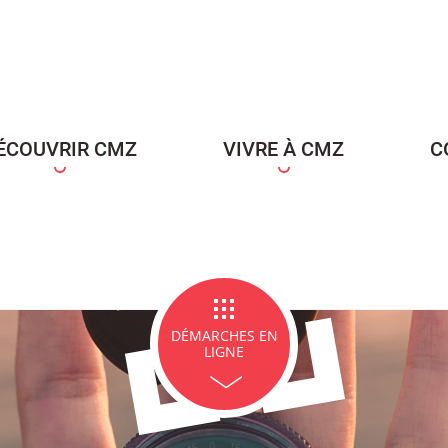
ce Famille
Carte d'identité / Passeports
Naissance et re
d'un en
ÉCOUVRIR CMZ
VIVRE À CMZ
C
ge et PACS
Décès
Marchés p
DÉMARCHES EN
LIGNE
icipales en lignes
Demande d'occupation de
ACCEO - Access
l'espace public
guichets munic