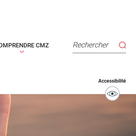
connaissance
Actes d'état civil
fant
Rechercher
OMPRENDRE CMZ
ublics
Signaler un problème sur
Accessibilité
l'espace public
ibilité des
Guichet numérique des
ipaux pour
autorisations d'urbanisme