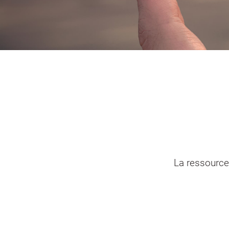
Portail vie associative
Demande
élec
La ressource