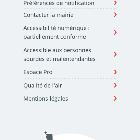
Préférences de notification
Contacter la mairie
Budget participatif
Archives municipales en
Accessibilité numérique :
lignes
partiellement conforme
Accessible aux personnes
sourdes et malentendantes
Espace Pro
Demande d'occupation
ACCEO - Accessibilité
de l'espace public
des guichets municipaux
pour sourds et
Qualité de l'air
malentendants
Mentions légales
Guichet numérique des
Portail vie associative
autorisations