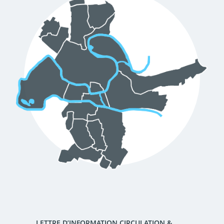
d'urbanisme
Demande de panneaux
Offres d'emploi
électroniques
Pré-déclarer un sinistre
Mon logement sécurisé
LETTRE D’INFORMATION CIRCULATION &