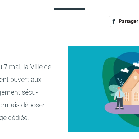
Partager
u 7 mai, la Ville de
­ment ouvert aux
loge­ment sécu­
or­mais dépo­ser
age dédiée.