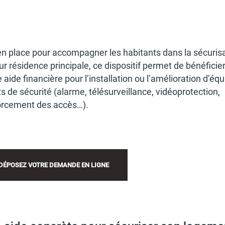
n place pour accom­pa­gner les habi­tants dans la sécu­ri­sa
ur rési­dence prin­ci­pale, ce dispo­si­tif permet de béné­fi­cie
 aide finan­cière pour l’ins­tal­la­tion ou l’amé­lio­ra­tion d’équ
 de sécu­rité (alarme, télé­sur­veillance, vidéo­pro­tec­tion,
or­ce­ment des accès…).
DÉPO­SEZ VOTRE DEMANDE EN LIGNE