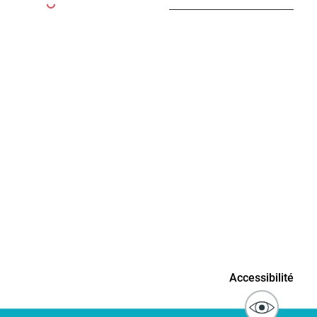
connaissance
Actes d'état civil
fant
ublics
Signaler un problème sur
Accessibilité
l'espace public