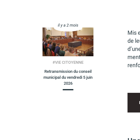
il y a 2 mois
Mis e
de le
d’une
ments
#
VIE CITOYENNE
renf
Retransmission du conseil
municipal du vendredi 5 juin
2026