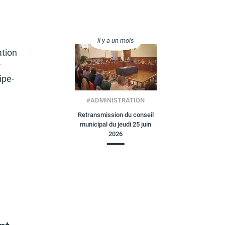
il y a un mois
­tion
r
i­pe­
#
ADMINISTRATION
Retransmission du conseil
municipal du jeudi 25 juin
2026