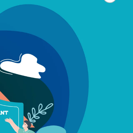
ibilité des
Guichet numérique des
ipaux pour
autorisations d'urbanisme
entendants
n sinistre
Mon logement sécurisé