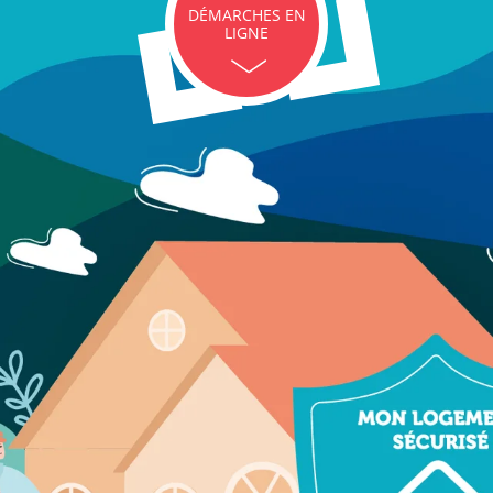
DÉMARCHES EN
LIGNE
icipales en lignes
Demande d'occupation de
ACCEO - Access
l'espace public
guichets munic
sourds et mal
 de panneaux
Offres d'emploi
Pré-déclarer u
troniques