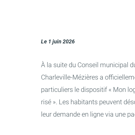
Le
1 juin 2026
À la suite du Conseil muni­ci­pal d
Char­le­ville-Mézières a offi­ciel­le
parti­cu­liers le dispo­si­tif « Mon 
risé ». Les habi­tants peuvent dés
leur demande en ligne via une p