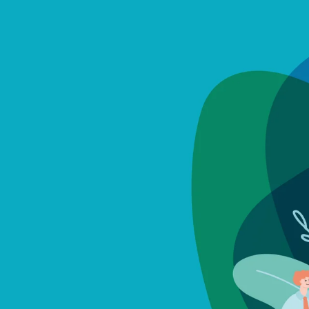
Budget participatif
Archives mun
Portail vie associative
Demande
élec