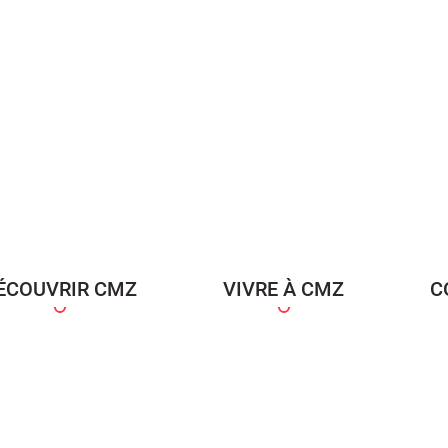
ÉCOUVRIR CMZ
VIVRE À CMZ
C
ce Famille
Carte d'identité / Passeports
Naissance et re
d'un en