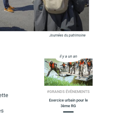
Journées du patrimoine
il y a un an
#
GRANDS ÉVÈNEMENTS
ette
Exercice urbain pour le
3ème RG
es