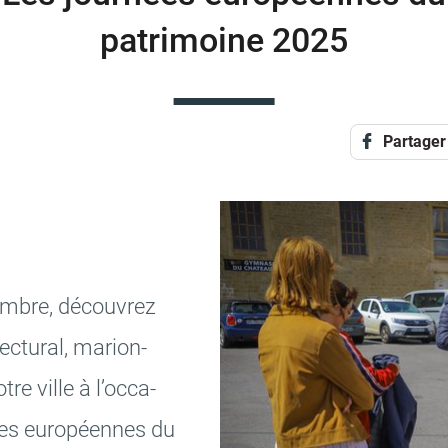
patrimoine 2025
Partager
mbre, décou­vrez
ec­tu­ral, marion­
re ville à l’oc­ca­
ées euro­péennes du