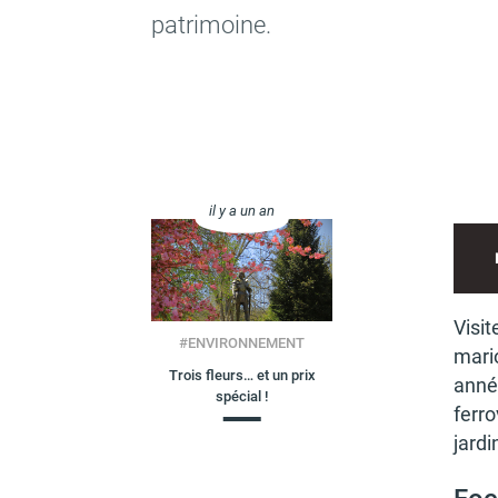
patri­moine.
il y a un an
Visit
#
ENVIRONNEMENT
mario
Trois fleurs… et un prix
année
spécial !
ferro
jardi