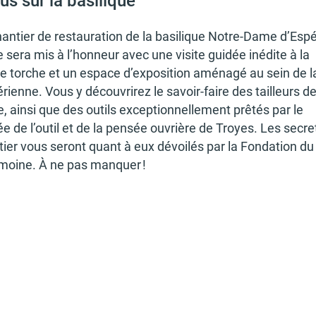
us sur la basi­lique
an­tier de restau­ra­tion de la basi­lique Notre-Dame d’Es­pé
 sera mis à l’hon­neur avec une visite guidée inédite à la
 torche et un espace d’ex­po­si­tion aménagé au sein de l
rienne. Vous y décou­vri­rez le savoir-faire des tailleurs d
e, ainsi que des outils excep­tion­nel­le­ment prêtés par le
 de l’ou­til et de la pensée ouvrière de Troyes. Les secre
tier vous seront quant à eux dévoi­lés par la Fonda­tion du
­moine. À ne pas manquer !
03 24 32 44 60
musear.fr