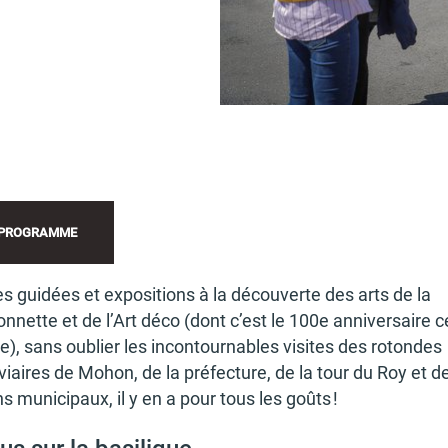
PROGRAMME
es guidées et expo­si­tions à la décou­verte des arts de la
n­nette et de l’Art déco (dont c’est le 100e anni­ver­saire c
), sans oublier les incon­tour­nables visites des rotondes
­viaires de Mohon, de la préfec­ture, de la tour du Roy et d
ns muni­ci­paux, il y en a pour tous les goûts !