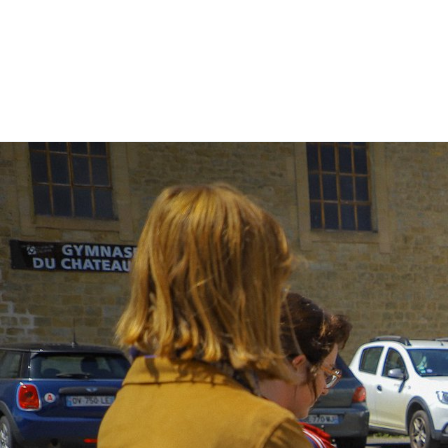
Citoyenneté
Maria
Budget participatif
Archives mun
Portail vie associative
Demande
élec