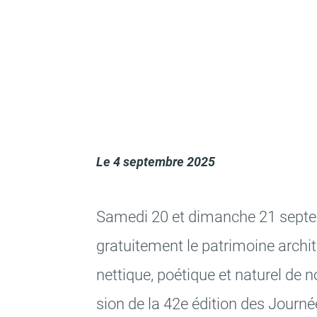
Le
4 septembre 2025
Samedi 20 et dimanche 21 septe
gratui­te­ment le patri­moine archi­t
net­tique, poétique et natu­rel de not
sion de la 42e édition des Jour­n