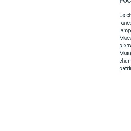
Foc
Le ch
rance
lampe
Macé­
pierr
Musée
chan­
patri