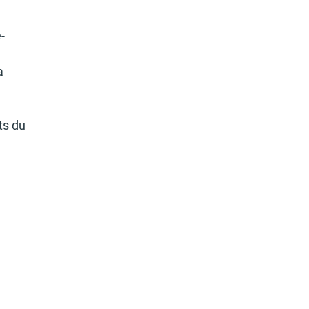
­
a
e
ts du