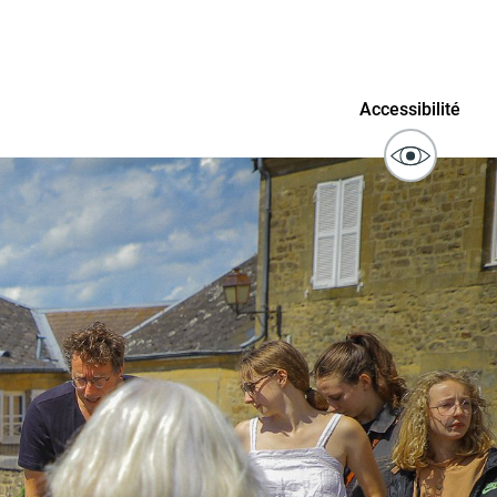
ublics
Signaler un problème sur
Accessibilité
l'espace public
ibilité des
Guichet numérique des
ipaux pour
autorisations d'urbanisme
entendants
n sinistre
Mon logement sécurisé