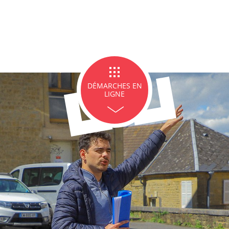
ge et PACS
Décès
Marchés p
DÉMARCHES EN
LIGNE
icipales en lignes
Demande d'occupation de
ACCEO - Access
l'espace public
guichets munic
sourds et mal
 de panneaux
Offres d'emploi
Pré-déclarer u
troniques