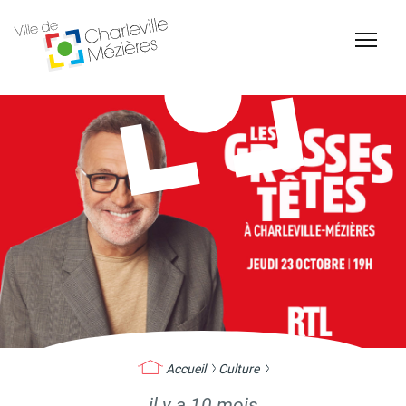
Accessibilité
Billetterie Théâtre
Espace Famille
Carte d'identité /
Naissance et
Passeports
reconnaissance d'un
enfant
Accueil
Culture
il y a 10 mois