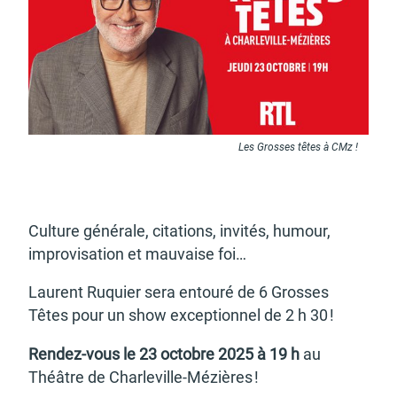
Budget participatif
Archives municipales en
lignes
Les Grosses têtes à CMz !
Demande d'occupation
ACCEO - Accessibilité
de l'espace public
des guichets municipaux
Culture géné­rale, cita­tions, invi­tés, humour,
pour sourds et
malentendants
impro­vi­sa­tion et mauvaise foi…
Laurent Ruquier sera entouré de 6 Grosses
Têtes pour un show excep­tion­nel de 2 h 30 !
Rendez-vous le 23 octobre 2025 à 19 h
au
Guichet numérique des
Portail vie associative
Théâtre de Char­le­ville-Mézières !
autorisations