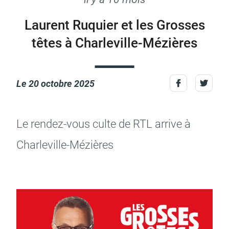
Laurent Ruquier et les Grosses
têtes à Charleville-Mézières
Actes d'état civil
Citoyenneté
Le
20 octobre 2025
Mariage et PACS
Décès
Le rendez-vous culte de RTL arrive à
Char­le­ville-Mézières
Marchés publics
Signaler un problème sur
l'espace public