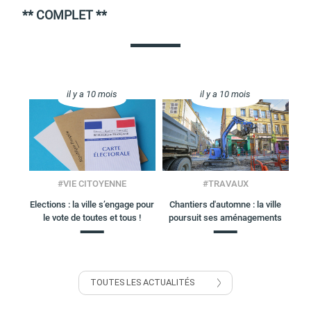
d'urbanisme
** COMPLET **
il y a 10 mois
il y a 10 mois
Demande de panneaux
Offres d'emploi
électroniques
#
VIE CITOYENNE
#
TRAVAUX
Elections : la ville s’engage pour
Chantiers d'automne : la ville
Pré-déclarer un sinistre
Mon logement sécurisé
le vote de toutes et tous !
poursuit ses aménagements
TOUTES LES ACTUALITÉS