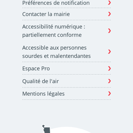
Préférences de notification
Contacter la mairie
Budget participatif
Archives municipales en
Accessibilité numérique :
lignes
partiellement conforme
Accessible aux personnes
sourdes et malentendantes
Espace Pro
Demande d'occupation
ACCEO - Accessibilité
de l'espace public
des guichets municipaux
pour sourds et
Qualité de l'air
malentendants
Mentions légales
Guichet numérique des
Portail vie associative
autorisations