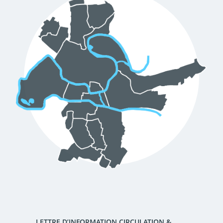
d'urbanisme
Demande de panneaux
Offres d'emploi
électroniques
Pré-déclarer un sinistre
Mon logement sécurisé
LETTRE D’INFORMATION CIRCULATION &