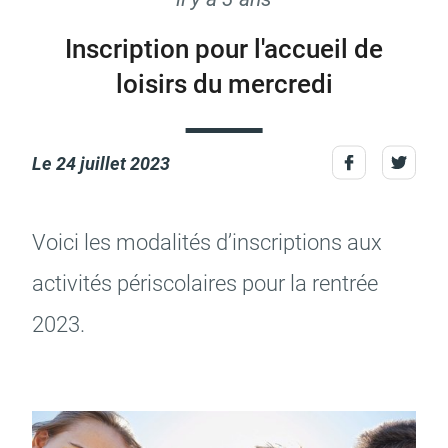
Inscription pour l'accueil de
loisirs du mercredi
Actes d'état civil
Citoyenneté
Le
24 juillet 2023
Mariage et PACS
Décès
Voici les moda­li­tés d’ins­crip­tions aux
acti­vi­tés péri­sco­laires pour la rentrée
2023.
Marchés publics
Signaler un problème sur
l'espace public