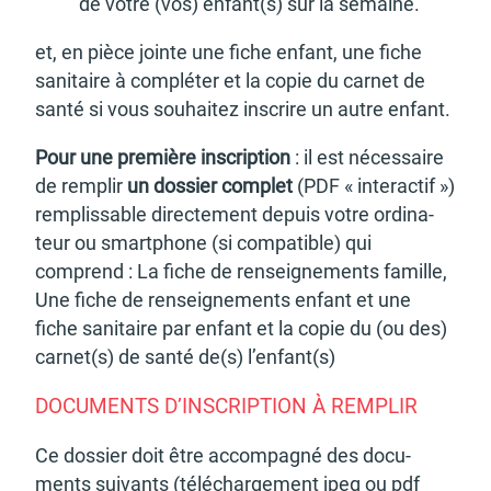
de votre (vos) enfant(s) sur la semaine.
et, en pièce jointe une fiche enfant, une fiche
sani­taire à complé­ter et la copie du carnet de
santé si vous souhai­tez inscrire un autre enfant.
Pour une première inscrip­tion
: il est néces­saire
de remplir
un dossier complet
(PDF « inter­ac­tif »)
remplis­sable direc­te­ment depuis votre ordi­na­
teur ou smart­phone (si compa­tible) qui
comprend : La fiche de rensei­gne­ments famille,
Une fiche de rensei­gne­ments enfant et une
fiche sani­taire par enfant et la copie du (ou des)
carnet(s) de santé de(s) l’en­fant(s)
DOCU­MENTS D’INS­CRIP­TION À REMPLIR
Ce dossier doit être accom­pa­gné des docu­
ments suivants (télé­char­ge­ment jpeg ou pdf