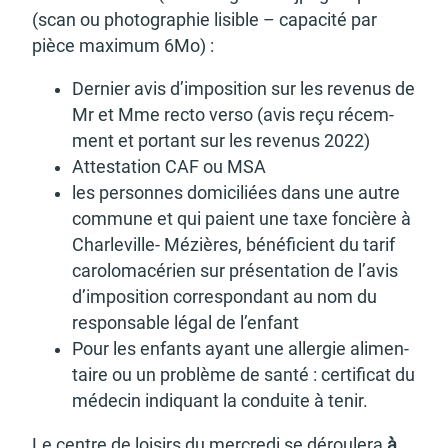
(scan ou photo­gra­phie lisible – capa­cité par
pièce maxi­mum 6Mo) :
Dernier avis d’im­po­si­tion sur les reve­nus de
Mr et Mme recto verso (avis reçu récem­
ment et portant sur les reve­nus 2022)
Attes­ta­tion CAF ou MSA
les personnes domi­ci­liées dans une autre
commune et qui paient une taxe foncière à
Char­le­ville- Mézières, béné­fi­cient du tarif
caro­lo­ma­cé­rien sur présen­ta­tion de l’avis
d’im­po­si­tion corres­pon­dant au nom du
respon­sable légal de l’en­fant
Pour les enfants ayant une aller­gie alimen­
taire ou un problème de santé : certi­fi­cat du
méde­cin indiquant la conduite à tenir.
Le centre de loisirs du mercredi se dérou­lera
à