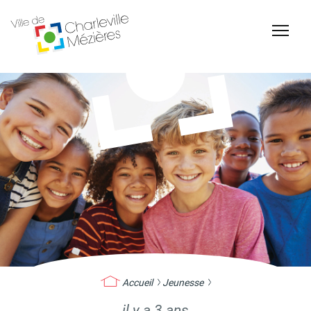
Accessibilité
Billetterie Théâtre
Espace Famille
Carte d'identité /
Naissance et
Passeports
reconnaissance d'un
enfant
Accueil
Jeunesse
il y a 3 ans