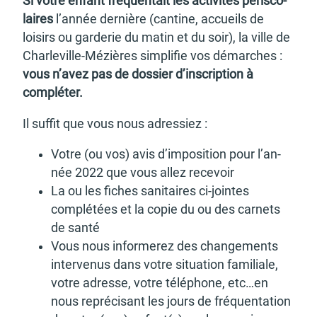
Si votre enfant fréquen­tait les acti­vi­tés péri­sco­
d'urbanisme
laires
l’an­née dernière (cantine, accueils de
loisirs ou garde­rie du matin et du soir), la ville de
Char­le­ville-Mézières simpli­fie vos démarches :
vous n’avez pas de dossier d’ins­crip­tion à
complé­ter.
Demande de panneaux
Offres d'emploi
électroniques
Il suffit que vous nous adres­siez :
Votre (ou vos) avis d’im­po­si­tion pour l’an­
née 2022 que vous allez rece­voir
La ou les fiches sani­taires ci-jointes
complé­tées et la copie du ou des carnets
Pré-déclarer un sinistre
Mon logement sécurisé
de santé
Vous nous infor­me­rez des chan­ge­ments
inter­ve­nus dans votre situa­tion fami­liale,
votre adresse, votre télé­phone, etc…en
nous repré­ci­sant les jours de fréquen­ta­tion