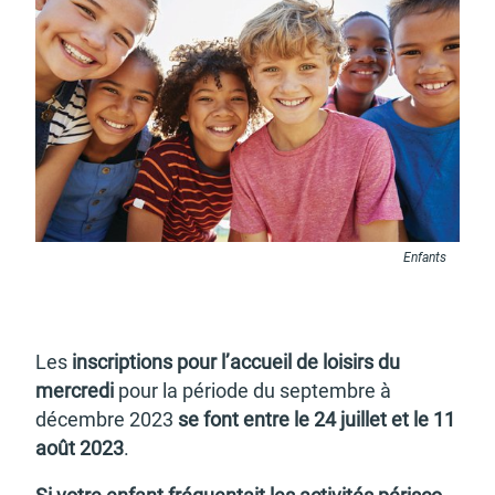
Budget participatif
Archives municipales en
lignes
Demande d'occupation
ACCEO - Accessibilité
Enfants
de l'espace public
des guichets municipaux
pour sourds et
malentendants
Les
inscrip­tions pour l’ac­cueil de loisirs du
mercredi
pour la période du septembre à
décembre 2023
se font entre le 24 juillet et le 11
août 2023
.
Guichet numérique des
Portail vie associative
autorisations