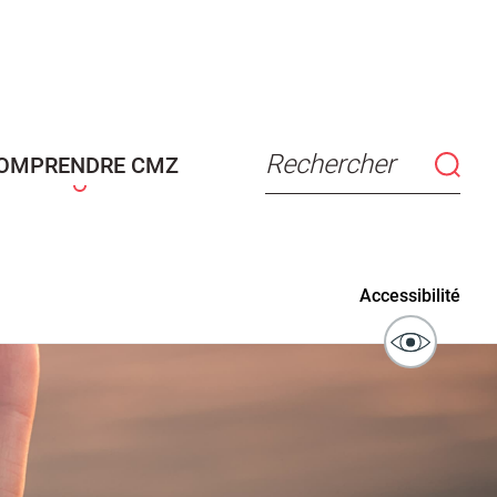
connaissance
Actes d'état civil
fant
Rechercher
OMPRENDRE CMZ
ublics
Signaler un problème sur
Accessibilité
l'espace public
ibilité des
Guichet numérique des
ipaux pour
autorisations d'urbanisme