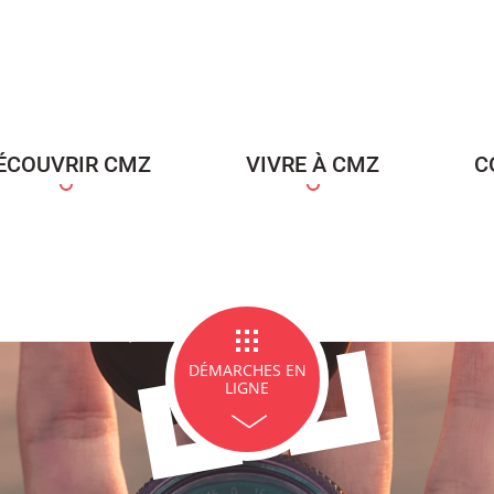
ce Famille
Carte d'identité / Passeports
Naissance et re
d'un en
ÉCOUVRIR CMZ
VIVRE À CMZ
C
ge et PACS
Décès
Marchés p
DÉMARCHES EN
LIGNE
icipales en lignes
Demande d'occupation de
ACCEO - Access
l'espace public
guichets munic