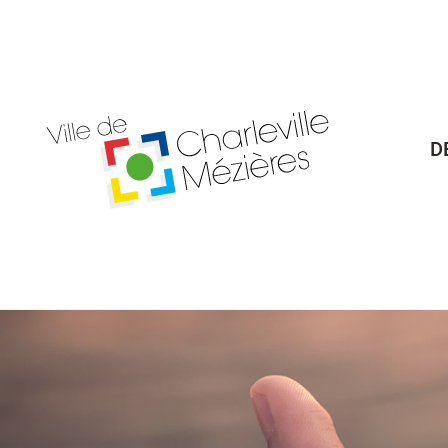
Billetterie Théâtre
Espa
D
Citoyenneté
Maria
Budget participatif
Archives mun