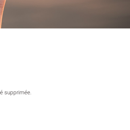
entendants
n sinistre
Mon logement sécurisé
té supprimée.