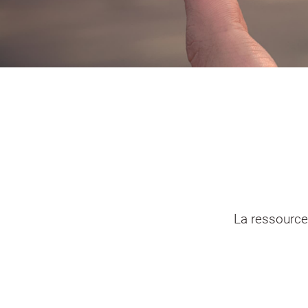
Portail vie associative
Demande
élec
La ressource