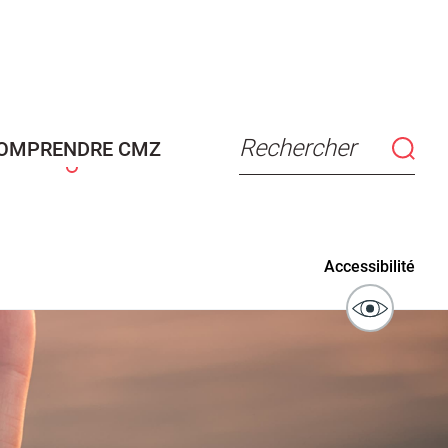
connaissance
Actes d'état civil
fant
Rechercher
OMPRENDRE CMZ
ublics
Signaler un problème sur
Accessibilité
l'espace public
ibilité des
Guichet numérique des
ipaux pour
autorisations d'urbanisme