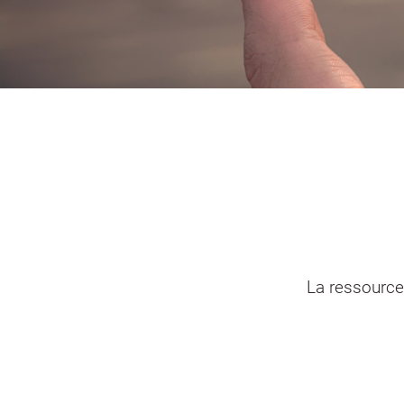
Portail vie associative
Demande
élec
La ressource