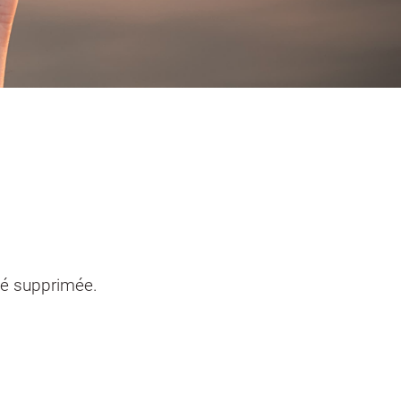
entendants
n sinistre
Mon logement sécurisé
té supprimée.