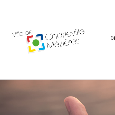
Billetterie Théâtre
Espa
D
Citoyenneté
Maria
Budget participatif
Archives mun