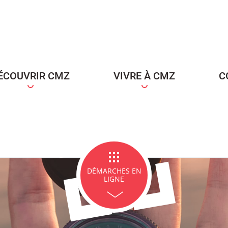
ce Famille
Carte d'identité / Passeports
Naissance et re
d'un en
ÉCOUVRIR CMZ
VIVRE À CMZ
C
ge et PACS
Décès
Marchés p
DÉMARCHES EN
LIGNE
icipales en lignes
Demande d'occupation de
ACCEO - Access
l'espace public
guichets munic