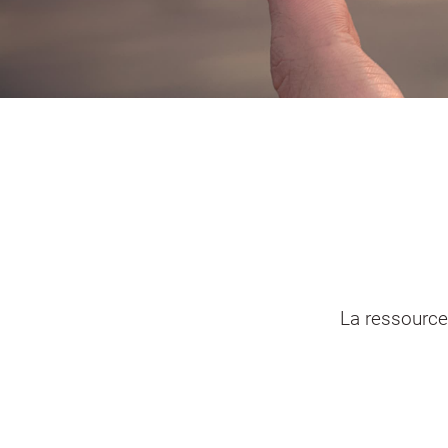
Portail vie associative
Demande
élec
La ressource