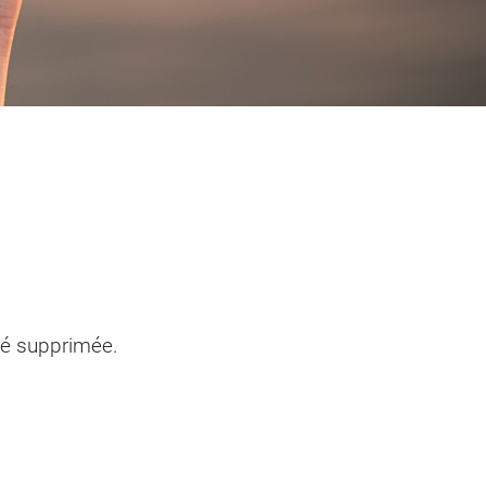
entendants
n sinistre
Mon logement sécurisé
té supprimée.