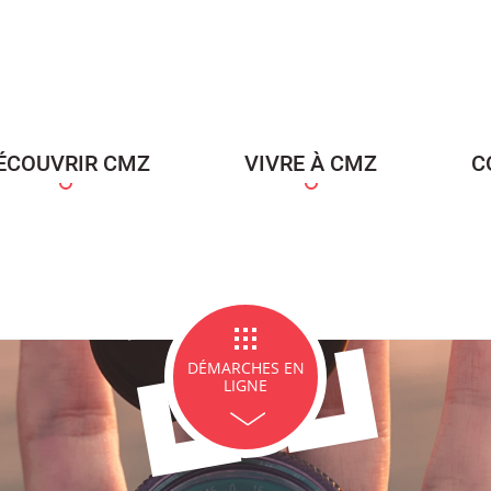
ce Famille
Carte d'identité / Passeports
Naissance et re
d'un en
ÉCOUVRIR CMZ
VIVRE À CMZ
C
ge et PACS
Décès
Marchés p
DÉMARCHES EN
LIGNE
icipales en lignes
Demande d'occupation de
ACCEO - Access
l'espace public
guichets munic