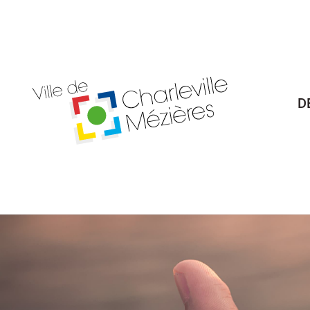
Billetterie Théâtre
Espa
D
Citoyenneté
Maria
Budget participatif
Archives mun