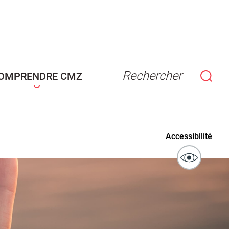
connaissance
Actes d'état civil
fant
Rechercher
OMPRENDRE CMZ
ublics
Signaler un problème sur
Accessibilité
l'espace public
ibilité des
Guichet numérique des
ipaux pour
autorisations d'urbanisme