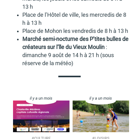
13 h
Place de l’Hô­tel de ville, les mercre­dis de 8
h à 13 h
Place de Mohon les vendre­dis de 8 h à 13 h
Marché semi-nocturne des P’tites bulles de
créa­teurs sur l’île du Vieux Moulin
:
dimanche 9 août de 14 h à 21 h (sous
réserve de la météo)
il y a un mois
il y a un mois
#
CULTURE
#
LOISIRS