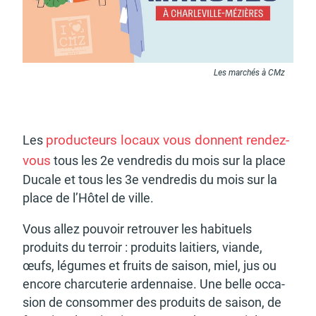
Budget participatif
Archives municipales en
lignes
Les marchés à CMz
produc­teurs locaux vous donnent rendez-
Les
vous
tous les 2e vendre­dis du mois sur la place
Demande d'occupation
ACCEO - Accessibilité
de l'espace public
des guichets municipaux
Ducale et tous les 3e vendre­dis du mois sur la
pour sourds et
malentendants
place de l’Hô­tel de ville.
Vous allez pouvoir retrou­ver les habi­tuels
produits du terroir : produits laitiers, viande,
œufs, légumes et fruits de saison, miel, jus ou
encore char­cu­te­rie arden­naise. Une belle occa­
Guichet numérique des
Portail vie associative
sion de consom­mer des produits de saison, de
autorisations