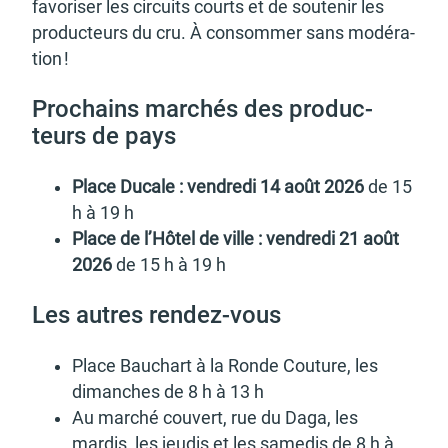
d'urbanisme
favo­ri­ser les circuits courts et de soute­nir les
produc­teurs du cru. À consom­mer sans modé­ra­
tion !
Prochains marchés des produc­
teurs de pays
Demande de panneaux
Offres d'emploi
électroniques
Place Ducale : vendredi 14 août 2026
de 15
h à 19 h
Place de l’Hô­tel de ville : vendredi 21 août
2026
de 15 h à 19 h
Pré-déclarer un sinistre
Mon logement sécurisé
Les autres rendez-vous
Place Bauchart à la Ronde Couture, les
dimanches de 8 h à 13 h
Au marché couvert, rue du Daga, les
mardis, les jeudis et les same­dis de 8 h à