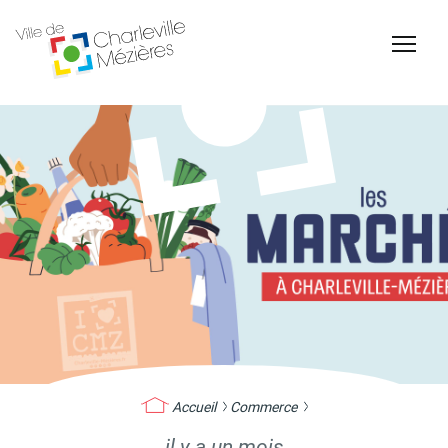
Accessibilité
Billetterie Théâtre
Espace Famille
Carte d'identité /
Naissance et
Passeports
reconnaissance d'un
enfant
Accueil
Commerce
il y a un mois