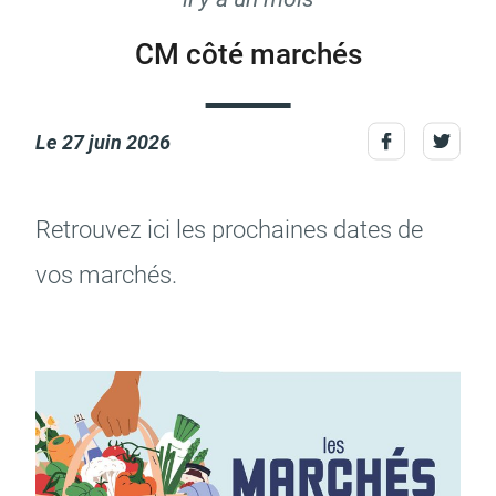
CM côté marchés
Actes d'état civil
Citoyenneté
Le
27 juin 2026
Retrou­vez ici les prochaines dates de
Mariage et PACS
Décès
vos marchés.
Marchés publics
Signaler un problème sur
l'espace public