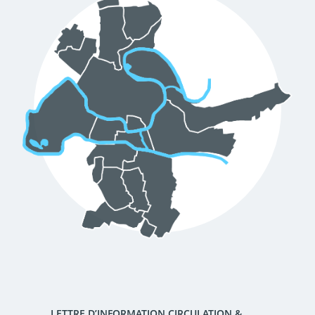
d'urbanisme
Demande de panneaux
Offres d'emploi
électroniques
Pré-déclarer un sinistre
Mon logement sécurisé
LETTRE D’INFORMATION CIRCULATION &