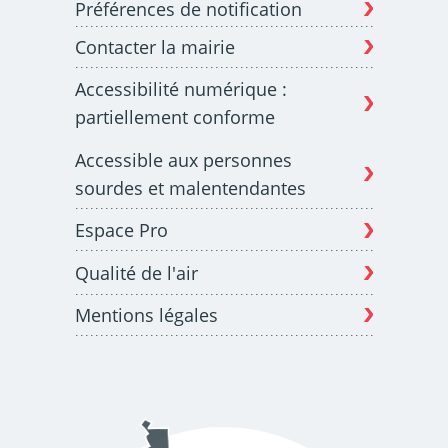
Préférences de notification
Contacter la mairie
Budget participatif
Archives municipales en
Accessibilité numérique :
lignes
partiellement conforme
Accessible aux personnes
sourdes et malentendantes
Espace Pro
Demande d'occupation
ACCEO - Accessibilité
de l'espace public
des guichets municipaux
pour sourds et
Qualité de l'air
malentendants
Mentions légales
Guichet numérique des
Portail vie associative
autorisations