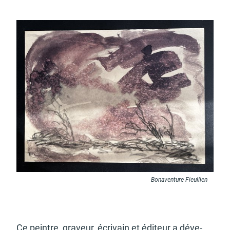
Budget participatif
Archives municipales en
lignes
Demande d'occupation
ACCEO - Accessibilité
de l'espace public
des guichets municipaux
pour sourds et
malentendants
Bonaventure Fieullien
Guichet numérique des
Portail vie associative
autorisations
Ce peintre, graveur, écri­vain et éditeur a déve­