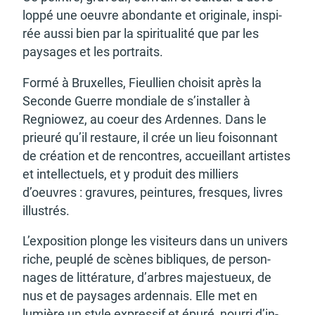
d'urbanisme
loppé une oeuvre abon­dante et origi­nale, inspi­
rée aussi bien par la spiri­tua­lité que par les
paysages et les portraits.
Formé à Bruxelles, Fieul­lien choi­sit après la
Seconde Guerre mondiale de s’ins­tal­ler à
Demande de panneaux
Offres d'emploi
électroniques
Regnio­wez, au coeur des Ardennes. Dans le
prieuré qu’il restaure, il crée un lieu foison­nant
de créa­tion et de rencontres, accueillant artistes
et intel­lec­tuels, et y produit des milliers
d’oeuvres : gravures, pein­tures, fresques, livres
illus­trés.
Pré-déclarer un sinistre
Mon logement sécurisé
L’ex­po­si­tion plonge les visi­teurs dans un univers
riche, peuplé de scènes bibliques, de person­
nages de litté­ra­ture, d’arbres majes­tueux, de
nus et de paysages arden­nais. Elle met en
lumière un style expres­sif et épuré, nourri d’in­