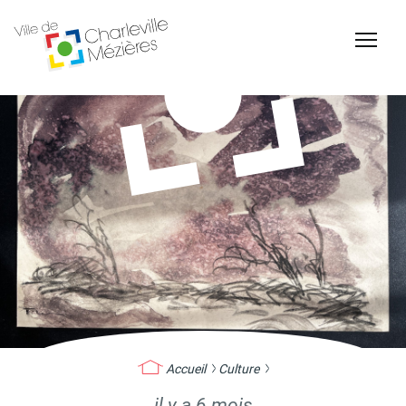
Accessibilité
Billetterie Théâtre
Espace Famille
Carte d'identité /
Naissance et
Passeports
reconnaissance d'un
enfant
Accueil
Culture
il y a 6 mois