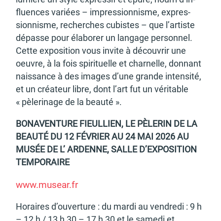
fluences variées – impres­sion­nisme, expres­
sion­nisme, recherches cubistes – que l’ar­tiste
dépasse pour élabo­rer un langage person­nel.
Cette expo­si­tion vous invite à décou­vrir une
oeuvre, à la fois spiri­tuelle et char­nelle, donnant
nais­sance à des images d’une grande inten­sité,
et un créa­teur libre, dont l’art fut un véri­table
« pèle­ri­nage de la beauté ».
BONA­VEN­TURE FIEUL­LIEN, LE PÈLE­RIN DE LA
BEAUTÉ DU 12 FÉVRIER AU 24 MAI 2026 AU
MUSÉE DE L’ ARDENNE, SALLE D’EX­PO­SI­TION
TEMPO­RAIRE
www.musear.fr
Horaires d’ou­ver­ture : du mardi au vendredi : 9 h
– 12 h / 13 h 30 – 17 h 30 et le samedi et