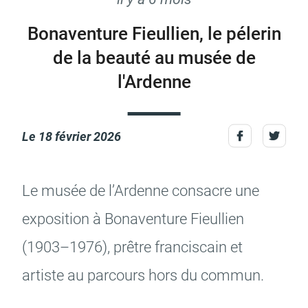
Bonaventure Fieullien, le pélerin
de la beauté au musée de
Actes d'état civil
Citoyenneté
l'Ardenne
Le
18 février 2026
Mariage et PACS
Décès
Le musée de l’Ar­denne consacre une
expo­si­tion à Bona­ven­ture Fieul­lien
(1903–1976), prêtre fran­cis­cain et
Marchés publics
Signaler un problème sur
l'espace public
artiste au parcours hors du commun.