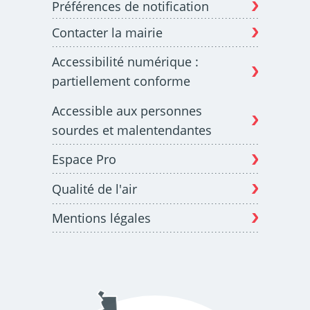
Préférences de notification
Contacter la mairie
Budget participatif
Archives municipales en
Accessibilité numérique :
lignes
partiellement conforme
Accessible aux personnes
sourdes et malentendantes
Espace Pro
Demande d'occupation
ACCEO - Accessibilité
de l'espace public
des guichets municipaux
pour sourds et
Qualité de l'air
malentendants
Mentions légales
Guichet numérique des
Portail vie associative
autorisations