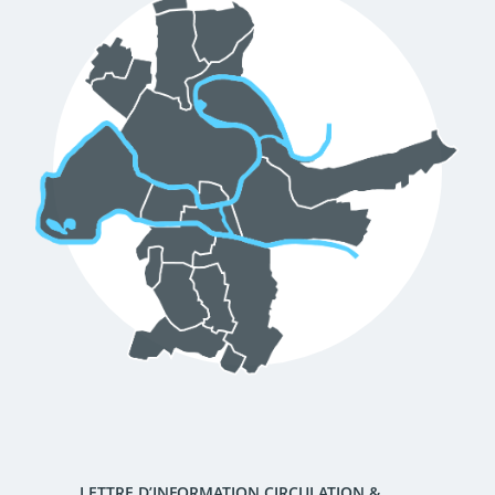
d'urbanisme
Demande de panneaux
Offres d'emploi
électroniques
Pré-déclarer un sinistre
Mon logement sécurisé
LETTRE D’INFORMATION CIRCULATION &