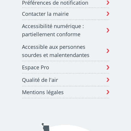
Préférences de notification
Contacter la mairie
Budget participatif
Archives municipales en
Accessibilité numérique :
lignes
partiellement conforme
Accessible aux personnes
sourdes et malentendantes
Espace Pro
Demande d'occupation
ACCEO - Accessibilité
de l'espace public
des guichets municipaux
pour sourds et
Qualité de l'air
malentendants
Mentions légales
Guichet numérique des
Portail vie associative
autorisations