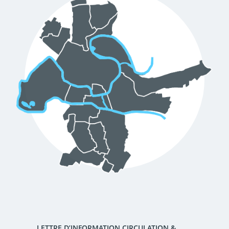
d'urbanisme
Demande de panneaux
Offres d'emploi
électroniques
Pré-déclarer un sinistre
Mon logement sécurisé
LETTRE D’INFORMATION CIRCULATION &