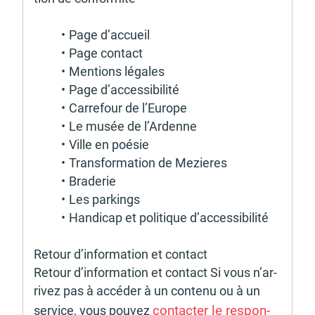
Page d’accueil
Page contact
Mentions légales
Page d’acces­si­bi­lité
Carre­four de l’Europe
Le musée de l’Ardenne
Ville en poésie
Trans­for­ma­tion de Mezieres
Brade­rie
Les parkings
Handi­cap et poli­tique d’acces­si­bi­lité 
Retour d’infor­ma­tion et contact
Retour d’in­for­ma­tion et contact Si vous n’ar­
ri­vez pas à accé­der à un contenu ou à un 
contac­ter le respon­
service, vous pouvez 