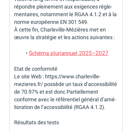
répondre plei­ne­ment aux exigences régle­
men­taires, notam­ment le RGAA 4.1.2 et à la 
norme euro­péenne EN 301 549. 
À cette fin, Char­le­ville-Mézières met en 
œuvre la stra­té­gie et les actions suivantes : 
Schéma pluri­an­nuel 2025–2027
Etat de confor­mité 
Le site Web : https://www.char­le­ville-
mezieres.fr/ possède un taux d’ac­ces­si­bi­lité 
de 70.97% et est donc Partiel­le­ment 
conforme avec le réfé­ren­tiel géné­ral d’amé­
lio­ra­tion de l’ac­ces­si­bi­lité (RGAA 4.1.2). 
Résul­tats des tests