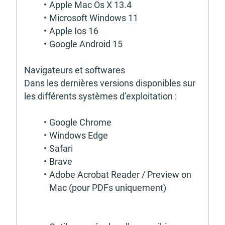
Apple Mac Os X 13.4
Micro­soft Windows 11
Apple Ios 16
Google Android 15 
Navi­ga­teurs et soft­wares 
Dans les dernières versions dispo­nibles sur 
les diffé­rents systèmes d’exploi­ta­tion : 
Google Chrome
Windows Edge
Safari
Brave
Adobe Acro­bat Reader / Preview on 
Mac (pour PDFs unique­ment) 