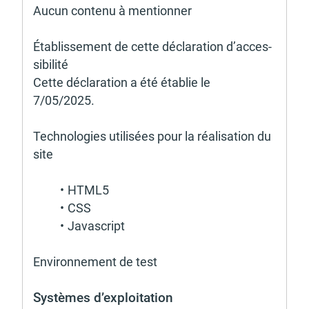
Aucun contenu à mention­ner 
Établis­se­ment de cette décla­ra­tion d’acces­
si­bi­lité
Cette décla­ra­tion a été établie le 
7/05/2025. 
Tech­no­lo­gies utili­sées pour la réali­sa­tion du 
site
HTML5
CSS
Javas­cript 
Envi­ron­ne­ment de test 
Systèmes d’ex­ploi­ta­tion