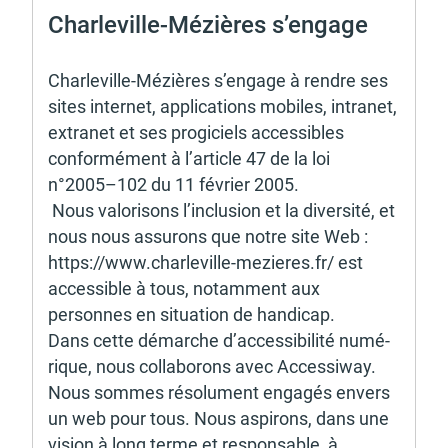
d'urbanisme
Char­le­ville-Mézières s’en­gage 
Char­le­ville-Mézières s’en­gage à rendre ses 
sites inter­net, appli­ca­tions mobiles, intra­net, 
extra­net et ses progi­ciels acces­sibles 
Demande de panneaux
Offres d'emploi
confor­mé­ment à l’ar­ticle 47 de la loi 
électroniques
n°2005–102 du 11 février 2005. 
 Nous valo­ri­sons l’inclu­sion et la diver­sité, et 
nous nous assu­rons que notre site Web : 
https://www.char­le­ville-mezieres.fr/ est 
acces­sible à tous, notam­ment aux 
Pré-déclarer un sinistre
Mon logement sécurisé
personnes en situa­tion de handi­cap. 
Dans cette démarche d’acces­si­bi­lité numé­
rique, nous colla­bo­rons avec Acces­si­way. 
Nous sommes réso­lu­ment enga­gés envers 
un web pour tous. Nous aspi­rons, dans une 
vision à long terme et respon­sable, à 