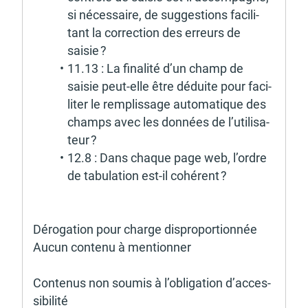
si néces­saire, de sugges­tions faci­li­
tant la correc­tion des erreurs de 
saisie ? 
11.13 : La fina­lité d’un champ de 
saisie peut-elle être déduite pour faci­
li­ter le remplis­sage auto­ma­tique des 
champs avec les données de l’uti­li­sa­
teur ?
12.8 : Dans chaque page web, l’ordre 
de tabu­la­tion est-il cohé­rent ? 
Déro­ga­tion pour charge dispro­por­tion­née
Aucun contenu à mention­ner 
Conte­nus non soumis à l’obli­ga­tion d’acces­
si­bi­lité 