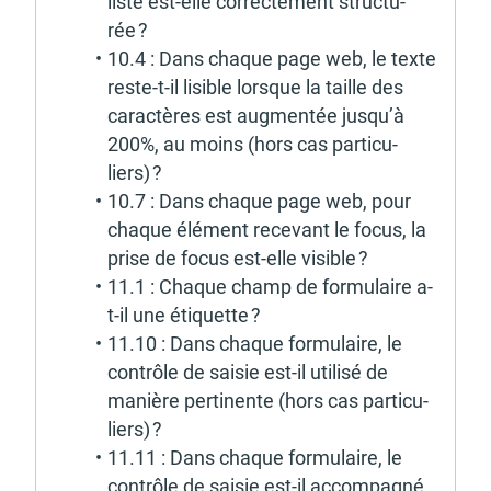
liste est-elle correc­te­ment struc­tu­
rée ?
10.4 : Dans chaque page web, le texte 
reste-t-il lisible lorsque la taille des 
carac­tères est augmen­tée jusqu’à 
200%, au moins (hors cas parti­cu­
liers) ?
10.7 : Dans chaque page web, pour 
chaque élément rece­vant le focus, la 
prise de focus est-elle visible ?
11.1 : Chaque champ de formu­laire a-
t-il une étiquette ?
11.10 : Dans chaque formu­laire, le 
contrôle de saisie est-il utilisé de 
manière perti­nente (hors cas parti­cu­
liers) ?
11.11 : Dans chaque formu­laire, le 
contrôle de saisie est-il accom­pa­gné, 