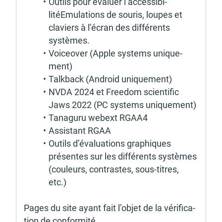
Outils pour évaluer l’acces­si­bi­
litéEmula­tions de souris, loupes et 
claviers à l’écran des diffé­rents 
systèmes.
Voiceo­ver (Apple systems unique­
ment) 
Talk­back (Android unique­ment)
NVDA 2024 et Free­dom scien­ti­fic 
Jaws 2022 (PC systems unique­ment)
Tana­guru webext RGAA4
Assis­tant RGAA
Outils d’éva­lua­tions graphiques 
présentes sur les diffé­rents systèmes 
(couleurs, contrastes, sous-titres, 
etc.) 
Pages du site ayant fait l’objet de la véri­fi­ca­
tion de confor­mité 