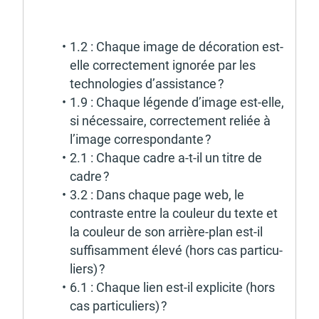
1.2 : Chaque image de déco­ra­tion est-
elle correc­te­ment igno­rée par les 
tech­no­lo­gies d’as­sis­tance ?
1.9 : Chaque légende d’image est-elle, 
si néces­saire, correc­te­ment reliée à 
l’image corres­pon­dante ?
2.1 : Chaque cadre a-t-il un titre de 
cadre ?
3.2 : Dans chaque page web, le 
contraste entre la couleur du texte et 
la couleur de son arrière-plan est-il 
suffi­sam­ment élevé (hors cas parti­cu­
liers) ?
6.1 : Chaque lien est-il expli­cite (hors 
cas parti­cu­liers) ?