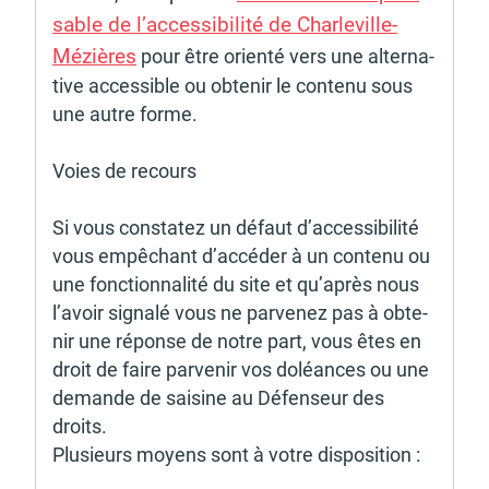
sable de l’ac­ces­si­bi­lité de Char­le­ville-
Mézières
 pour être orienté vers une alter­na­
tive acces­sible ou obte­nir le contenu sous 
une autre forme. 
Voies de recours 
Si vous consta­tez un défaut d’ac­ces­si­bi­lité 
vous empê­chant d’ac­cé­der à un contenu ou 
une fonc­tion­na­lité du site et qu’après nous 
l’avoir signalé vous ne parve­nez pas à obte­
nir une réponse de notre part, vous êtes en 
droit de faire parve­nir vos doléances ou une 
demande de saisine au Défen­seur des 
droits. 
Plusieurs moyens sont à votre dispo­si­tion :