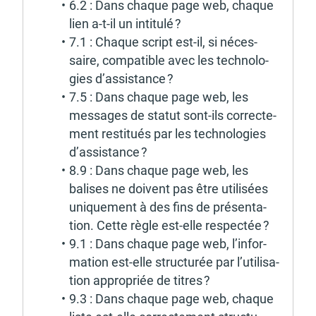
6.2 : Dans chaque page web, chaque 
lien a-t-il un inti­tulé ?
7.1 : Chaque script est-il, si néces­
saire, compa­tible avec les tech­no­lo­
gies d’as­sis­tance ?
7.5 : Dans chaque page web, les 
messages de statut sont-ils correc­te­
ment resti­tués par les tech­no­lo­gies 
d’as­sis­tance ?
8.9 : Dans chaque page web, les 
balises ne doivent pas être utili­sées 
unique­ment à des fins de présen­ta­
tion. Cette règle est-elle respec­tée ?
9.1 : Dans chaque page web, l’in­for­
ma­tion est-elle struc­tu­rée par l’uti­li­sa­
tion appro­priée de titres ?
9.3 : Dans chaque page web, chaque 