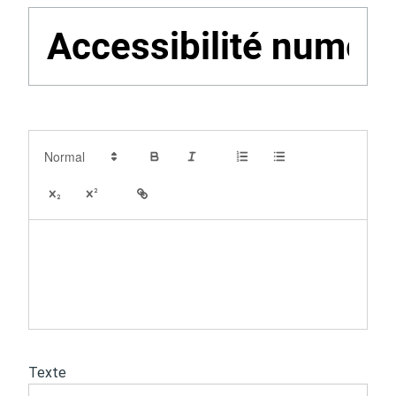
Actes d'état civil
Citoyenneté
Description
Mariage et PACS
Décès
Marchés publics
Signaler un problème sur
l'espace public
Texte