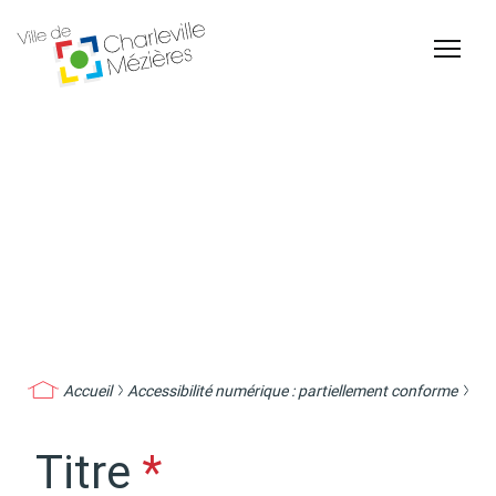
Accessibilité
Billetterie Théâtre
Espace Famille
Accueil
Accessibilité numérique : partiellement conforme
Carte d'identité /
Naissance et
Passeports
reconnaissance d'un
enfant
Titre