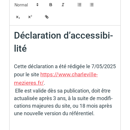
Budget participatif
Archives municipales en
lignes
Décla­ra­tion d’ac­ces­si­bi­
lité 
Cette décla­ra­tion a été rédi­gée le 7/05/2025 
Demande d'occupation
ACCEO - Accessibilité
de l'espace public
des guichets municipaux
https://www.char­le­ville-
pour le site 
pour sourds et
malentendants
mezieres.fr/
. 
 Elle est valide dès sa publi­ca­tion, doit être 
actua­li­sée après 3 ans, à la suite de modi­fi­
ca­tions majeures du site, ou 18 mois après 
une nouvelle version du réfé­ren­tiel. 
Guichet numérique des
Portail vie associative
autorisations