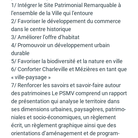
1/ Inté­grer le Site Patri­mo­nial Remarquable à
l’en­semble de la Ville qui l’en­toure
2/ Favo­ri­ser le déve­lop­pe­ment du commerce
dans le centre histo­rique
3/ Amélio­rer l’offre d’ha­bi­tat
4/ Promou­voir un déve­lop­pe­ment urbain
durable
5/ Favo­ri­ser la biodi­ver­sité et la nature en ville
6/ Confor­ter Char­le­ville et Mézières en tant que
« ville-paysage »
7/ Renfor­cer les savoirs et savoir-faire autour
des patri­moines Le PSMV comprend un rapport
de présen­ta­tion qui analyse le terri­toire dans
ses dimen­sions urbaines, paysa­gères, patri­mo­
niales et socio-écono­miques, un règle­ment
écrit, un règle­ment graphique ainsi que des
orien­ta­tions d’amé­na­ge­ment et de program­