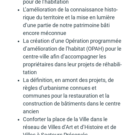
pour de l’ha­bi­ta­tion
L’amé­lio­ra­tion de la connais­sance histo­
rique du terri­toire et la mise en lumière
d’une partie de notre patri­moine bâti
encore mécon­nue
La créa­tion d’une Opéra­tion program­mée
d’amé­lio­ra­tion de l’ha­bi­tat (OPAH) pour le
centre-ville afin d’ac­com­pa­gner les
proprié­taires dans leur projets de réha­bi­li­
ta­tion
La défi­ni­tion, en amont des projets, de
règles d’ur­ba­nisme connues et
communes pour la restau­ra­tion et la
construc­tion de bâti­ments dans le centre
ancien
Confor­ter la place de la Ville dans le
réseau de Villes d’Art et d’His­toire et de
Villes à Secteurs Préser­vés