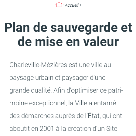
Accueil
Plan de sauvegarde et
Actes d'état civil
Citoyenneté
de mise en valeur
Char­le­ville-Mézières est une ville au
Mariage et PACS
Décès
paysage urbain et paysa­ger d’une
grande qualité. Afin d’op­ti­mi­ser ce patri­
moine excep­tion­nel, la Ville a entamé
Marchés publics
Signaler un problème sur
des démarches auprès de l’État, qui ont
l'espace public
abou­tit en 2001 à la créa­tion d’un Site