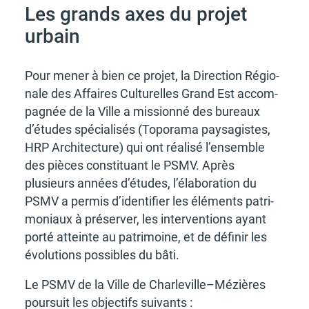
Les grands axes du projet
urbain
Pour mener à bien ce projet, la Direc­tion Régio­
nale des Affaires Cultu­relles Grand Est accom­
pa­gnée de la Ville a missionné des bureaux
d’études spécia­li­sés (Topo­rama paysa­gistes,
HRP Archi­tec­ture) qui ont réalisé l’en­semble
des pièces consti­tuant le PSMV. Après
plusieurs années d’études, l’éla­bo­ra­tion du
PSMV a permis d’iden­ti­fier les éléments patri­
mo­niaux à préser­ver, les inter­ven­tions ayant
porté atteinte au patri­moine, et de défi­nir les
évolu­tions possibles du bâti.
Le PSMV de la Ville de Char­le­vil­le–­Mé­zières
pour­suit les objec­tifs suivants :