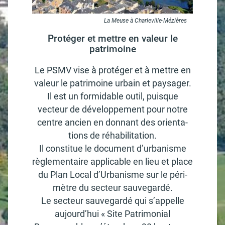
La Meuse à Charleville-Mézières
Protéger et mettre en valeur le
patrimoine
Le PSMV vise à proté­ger et à mettre en
valeur le patri­moine urbain et paysa­ger.
Il est un formi­dable outil, puisque
vecteur de déve­lop­pe­ment pour notre
centre ancien en donnant des orien­ta­
tions de réha­bi­li­ta­tion.
Il consti­tue le docu­ment d’ur­ba­nisme
règle­men­taire appli­cable en lieu et place
du Plan Local d’Ur­ba­nisme sur le péri­
mètre du secteur sauve­gardé.
Le secteur sauve­gardé qui s’ap­pelle
aujour­d’hui « Site Patri­mo­nial