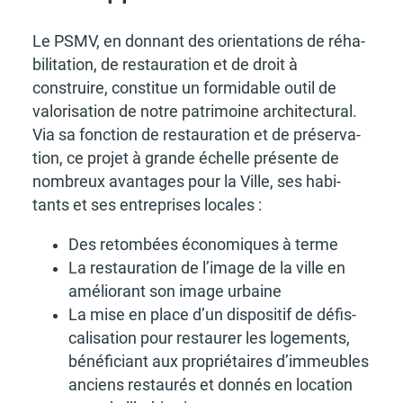
Le PSMV, en donnant des orien­ta­tions de réha­
bi­li­ta­tion, de restau­ra­tion et de droit à
construire, consti­tue un formi­dable outil de
valo­ri­sa­tion de notre patri­moine archi­tec­tu­ral.
Via sa fonc­tion de restau­ra­tion et de préser­va­
tion, ce projet à grande échelle présente de
nombreux avan­tages pour la Ville, ses habi­
tants et ses entre­prises locales :
Des retom­bées écono­miques à terme
La restau­ra­tion de l’image de la ville en
amélio­rant son image urbaine
La mise en place d’un dispo­si­tif de défis­
ca­li­sa­tion pour restau­rer les loge­ments,
béné­fi­ciant aux proprié­taires d’im­meubles
anciens restau­rés et donnés en loca­tion