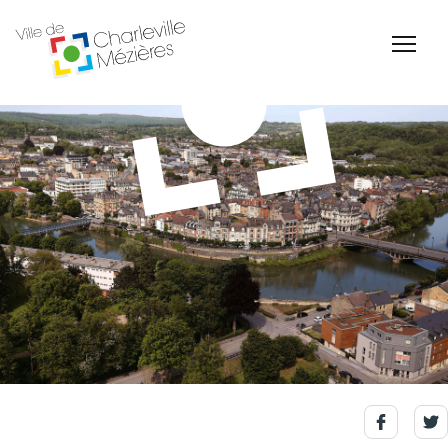
Accessibilité
Billetterie Théâtre
Espace Famille
Carte d'identité /
Naissance et
Passeports
reconnaissance d'un
enfant