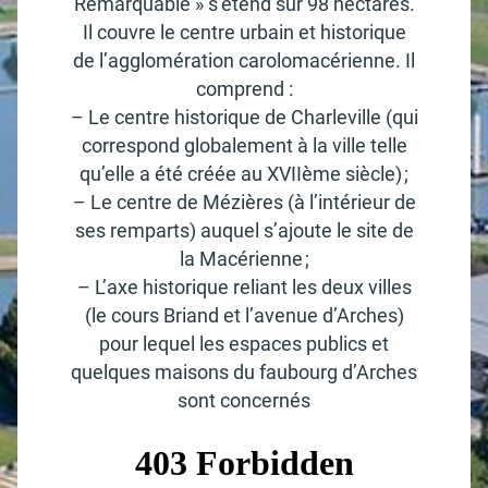
Remarquable » s’étend sur 98 hectares.
Il couvre le centre urbain et histo­rique
de l’ag­glo­mé­ra­tion caro­lo­ma­cé­rienne. Il
comprend :
– Le centre histo­rique de Char­le­ville (qui
corres­pond globa­le­ment à la ville telle
qu’elle a été créée au XVIIème siècle) ;
– Le centre de Mézières (à l’in­té­rieur de
ses remparts) auquel s’ajoute le site de
la Macé­rienne ;
– L’axe histo­rique reliant les deux villes
(le cours Briand et l’ave­nue d’Arches)
pour lequel les espaces publics et
quelques maisons du faubourg d’Arches
sont concer­nés