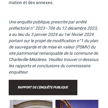
ma­tion et des annexes.
Une enquête publique, pres­crite par arrêté
préfec­to­ral n° 2023–706 du 12 décembre 2023,
a eu lieu du 3 janvier 2024 au 1er février 2024
portant sur le projet de modi­fi­ca­tion n°1 du plan
de sauve­garde et de mise en valeur (PSMV) du
site patri­mo­nial remarquable de la commune de
Char­le­ville-Mézières. Veuillez trou­ver ci-dessous
les rapports et conclu­sions du commis­saire
enquê­teur
RAPPORT DE L’ENQUÊTE PUBLIQUE