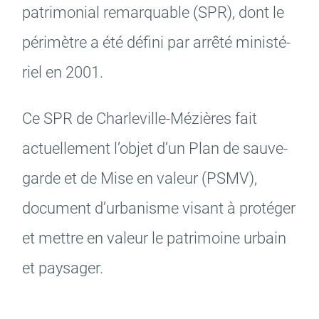
patri­mo­nial remarquable (SPR), dont le
péri­mètre a été défini par arrêté minis­té­
Budget participatif
Archives municipales en
lignes
riel en 2001.
Ce SPR de Char­le­ville-Mézières fait
actuel­le­ment l’objet d’un Plan de sauve­
Demande d'occupation
ACCEO - Accessibilité
garde et de Mise en valeur (PSMV),
de l'espace public
des guichets municipaux
pour sourds et
malentendants
docu­ment d’ur­ba­nisme visant à proté­ger
et mettre en valeur le patri­moine urbain
et paysa­ger.
Guichet numérique des
Portail vie associative
autorisations