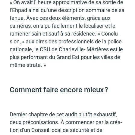
« On avait l’ heure approxi­ma­tive de sa sortie de
l’Eh­pad ainsi qu’une descrip­tion sommaire de sa
tenue. Avec ces deux éléments, grâce aux
camé­ras, on a pu faci­le­ment le loca­li­ser et le
rame­ner sain et sauf à sa rési­dence. » Conclu­
sion, « aux dires des profes­sion­nels de la police
natio­nale, le CSU de Char­le­ville- Mézières est le
plus perfor­mant du Grand Est pour les villes de
même strate. »
Comment faire encore mieux ?
Dernier chapitre de cet audit plutôt exhaus­tif,
deux préco­ni­sa­tions. À commen­cer par la créa­
tion d’un Conseil local de sécu­rité et de