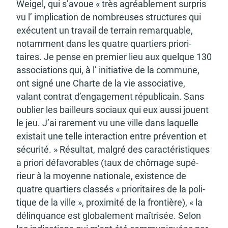
Weigel, qui s’avoue « très agréa­ble­ment surpris
vu l’ impli­ca­tion de nombreuses struc­tures qui
exécutent un travail de terrain remarquable,
notam­ment dans les quatre quar­tiers prio­ri­
taires. Je pense en premier lieu aux quelque 130
asso­cia­tions qui, à l’ initia­tive de la commune,
ont signé une Charte de la vie asso­cia­tive,
valant contrat d’en­ga­ge­ment répu­bli­cain. Sans
oublier les bailleurs sociaux qui eux aussi jouent
le jeu. J’ai rare­ment vu une ville dans laquelle
exis­tait une telle inter­ac­tion entre préven­tion et
sécu­rité. » Résul­tat, malgré des carac­té­ris­tiques
a priori défa­vo­rables (taux de chômage supé­
rieur à la moyenne natio­nale, exis­tence de
quatre quar­tiers clas­sés « prio­ri­taires de la poli­
tique de la ville », proxi­mité de la fron­tière), « la
délinquance est globa­le­ment maîtri­sée. Selon