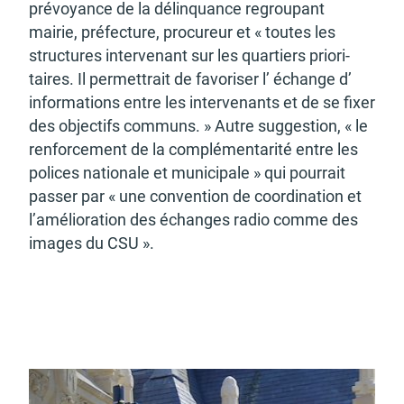
prévoyance de la délinquance regrou­pant
mairie, préfec­ture, procu­reur et « toutes les
struc­tures inter­ve­nant sur les quar­tiers prio­ri­
taires. Il permet­trait de favo­ri­ser l’ échange d’
infor­ma­tions entre les inter­ve­nants et de se fixer
des objec­tifs communs. » Autre sugges­tion, « le
renfor­ce­ment de la complé­men­ta­rité entre les
polices natio­nale et muni­ci­pale » qui pour­rait
passer par « une conven­tion de coor­di­na­tion et
l’amé­lio­ra­tion des échanges radio comme des
images du CSU ».