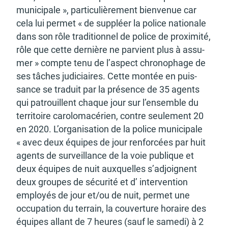
muni­ci­pale », parti­cu­liè­re­ment bien­ve­nue car
cela lui permet « de suppléer la police natio­nale
dans son rôle tradi­tion­nel de police de proxi­mité,
rôle que cette dernière ne parvient plus à assu­
mer » compte tenu de l’as­pect chro­no­phage de
ses tâches judi­ciaires. Cette montée en puis­
sance se traduit par la présence de 35 agents
qui patrouillent chaque jour sur l’en­semble du
terri­toire caro­lo­ma­cé­rien, contre seule­ment 20
en 2020. L’or­ga­ni­sa­tion de la police muni­ci­pale
« avec deux équipes de jour renfor­cées par huit
agents de surveillance de la voie publique et
deux équipes de nuit auxquelles s’adjoignent
deux groupes de sécu­rité et d’ inter­ven­tion
employés de jour et/ou de nuit, permet une
occu­pa­tion du terrain, la couver­ture horaire des
équipes allant de 7 heures (sauf le samedi) à 2