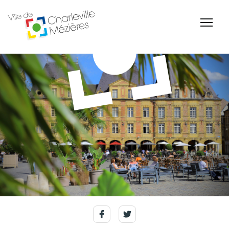
Accessibilité
Billetterie Théâtre
Espace Famille
Carte d'identité /
Naissance et
Passeports
reconnaissance d'un
enfant