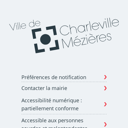
Budget participatif
Archives municipales en
lignes
Demande d'occupation
ACCEO - Accessibilité
de l'espace public
des guichets municipaux
pour sourds et
Préférences de notification
malentendants
Contacter la mairie
Accessibilité numérique :
partiellement conforme
Accessible aux personnes
Guichet numérique des
Portail vie associative
autorisations