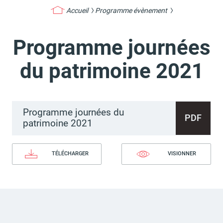
Accueil
Programme évènement
Programme journées
Actes d'état civil
Citoyenneté
du patrimoine 2021
Programme journées du
Mariage et PACS
Décès
PDF
patrimoine 2021
TÉLÉCHARGER
VISIONNER
Marchés publics
Signaler un problème sur
l'espace public