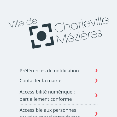
Budget participatif
Archives municipales en
lignes
Demande d'occupation
ACCEO - Accessibilité
de l'espace public
des guichets municipaux
pour sourds et
Préférences de notification
malentendants
Contacter la mairie
Accessibilité numérique :
partiellement conforme
Accessible aux personnes
Guichet numérique des
Portail vie associative
autorisations