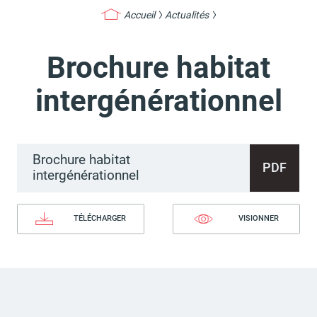
Accueil
Actualités
Brochure habitat
Actes d'état civil
Citoyenneté
intergénérationnel
Brochure habitat
Mariage et PACS
Décès
PDF
intergénérationnel
TÉLÉCHARGER
VISIONNER
Marchés publics
Signaler un problème sur
l'espace public