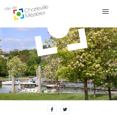
Accessibilité
Billetterie Théâtre
Espace Famille
Carte d'identité /
Naissance et
Passeports
reconnaissance d'un
enfant