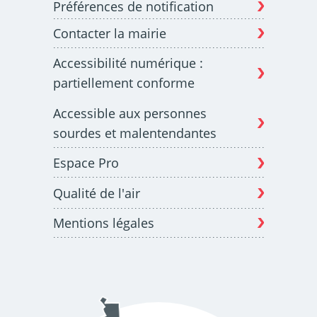
Préférences de notification
Contacter la mairie
Budget participatif
Archives municipales en
Accessibilité numérique :
lignes
partiellement conforme
Accessible aux personnes
sourdes et malentendantes
Espace Pro
Demande d'occupation
ACCEO - Accessibilité
de l'espace public
des guichets municipaux
pour sourds et
Qualité de l'air
malentendants
Mentions légales
Guichet numérique des
Portail vie associative
autorisations