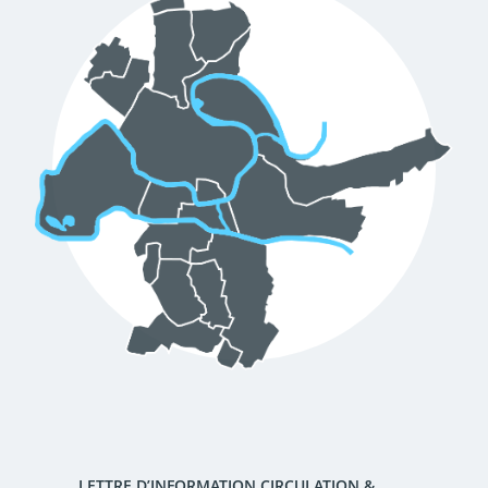
d'urbanisme
Demande de panneaux
Offres d'emploi
électroniques
Pré-déclarer un sinistre
Mon logement sécurisé
LETTRE D’INFORMATION CIRCULATION &