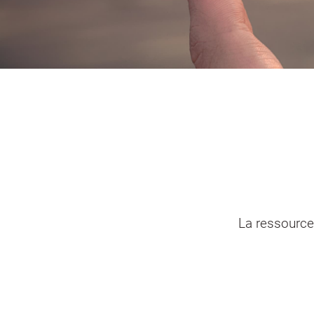
Portail vie associative
Demande
élec
La ressource