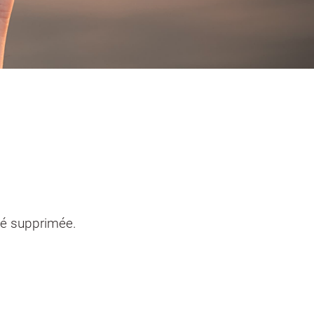
entendants
n sinistre
Mon logement sécurisé
té supprimée.