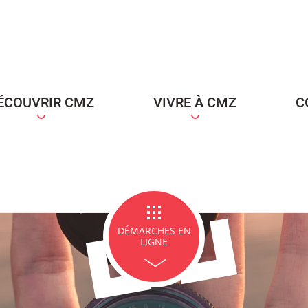
ce Famille
Carte d'identité / Passeports
Naissance et re
d'un en
ÉCOUVRIR CMZ
VIVRE À CMZ
C
ge et PACS
Décès
Marchés p
DÉMARCHES EN
LIGNE
icipales en lignes
Demande d'occupation de
ACCEO - Access
l'espace public
guichets munic