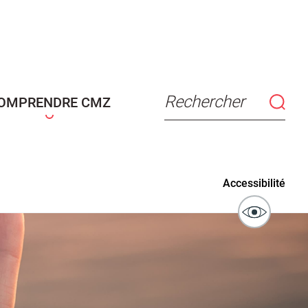
connaissance
Actes d'état civil
fant
Rechercher
OMPRENDRE CMZ
ublics
Signaler un problème sur
Accessibilité
l'espace public
ibilité des
Guichet numérique des
ipaux pour
autorisations d'urbanisme