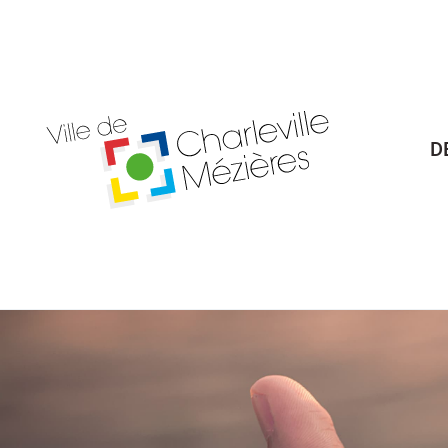
Billetterie Théâtre
Espa
D
Citoyenneté
Maria
Budget participatif
Archives mun