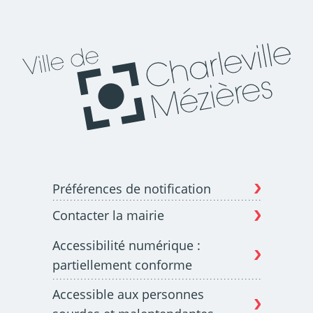
Budget participatif
Archives municipales en
lignes
Demande d'occupation
ACCEO - Accessibilité
de l'espace public
des guichets municipaux
pour sourds et
Préférences de notification
malentendants
Contacter la mairie
Accessibilité numérique :
partiellement conforme
Accessible aux personnes
Guichet numérique des
Portail vie associative
autorisations