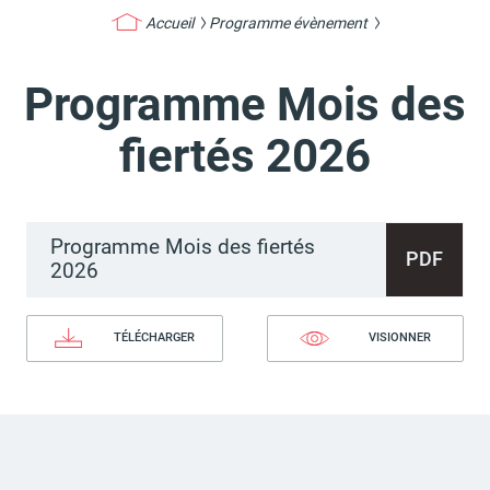
Accueil
Programme évènement
Programme Mois des
Actes d'état civil
Citoyenneté
fiertés 2026
Programme Mois des fiertés
Mariage et PACS
Décès
PDF
2026
TÉLÉCHARGER
VISIONNER
Marchés publics
Signaler un problème sur
l'espace public